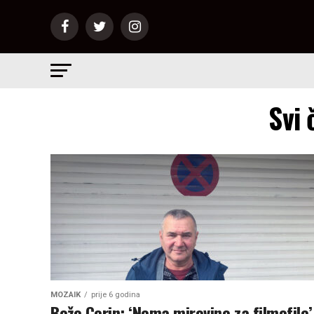
Svi 
MOZAIK
prije 6 godina
Božo Cerin: ‘Nema mirovine za filmofile’