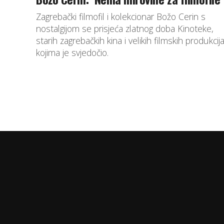
Zagrebački filmofil i kolekcionar Božo Cerin s
nostalgijom se prisjeća zlatnog doba Kinoteke,
starih zagrebačkih kina i velikih filmskih produkcij
kojima je svjedočio.