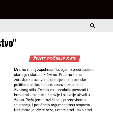
stvo"
ŽIVOT POČINJE S 50!
Mi smo medij zajednice. Razbijamo predrasude o
starenju i starosti – živimo. Pratimo teme
zdravlja, zdravstvene, obiteljske i mirovinske
politike, politike, kulture, zabave, znanosti i
životnog stila. Želimo vas ohrabriti, povezati i
inspirirati kako biste zdravije i aktivnije uživali u
životu. Poštujemo različitosti, promoviramo
toleranciju i potičemo argumentiranu raspravu.
Naš moto je: Živite brzo, umrite stari. Jako stari.