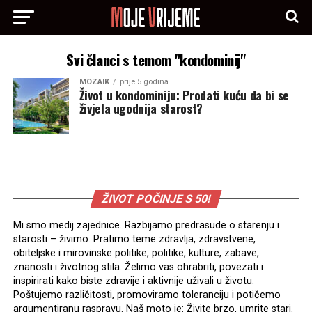
Svi članci s temom "kondominij"
MOZAIK
prije 5 godina
Život u kondominiju: Prodati kuću da bi se
živjela ugodnija starost?
ŽIVOT POČINJE S 50!
Mi smo medij zajednice. Razbijamo predrasude o starenju i
starosti – živimo. Pratimo teme zdravlja, zdravstvene,
obiteljske i mirovinske politike, politike, kulture, zabave,
znanosti i životnog stila. Želimo vas ohrabriti, povezati i
inspirirati kako biste zdravije i aktivnije uživali u životu.
Poštujemo različitosti, promoviramo toleranciju i potičemo
argumentiranu raspravu. Naš moto je: Živite brzo, umrite stari.