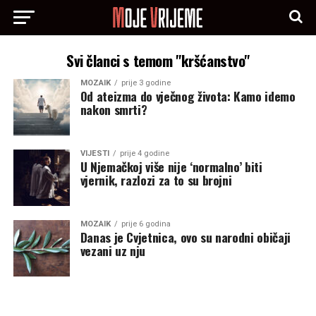
Svi članci s temom "kršćanstvo"
MOZAIK
prije 3 godine
Od ateizma do vječnog života: Kamo idemo
nakon smrti?
VIJESTI
prije 4 godine
U Njemačkoj više nije ‘normalno’ biti
vjernik, razlozi za to su brojni
MOZAIK
prije 6 godina
Danas je Cvjetnica, ovo su narodni običaji
vezani uz nju