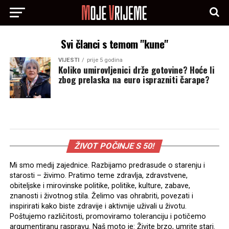
Svi članci s temom "kune"
VIJESTI
prije 5 godina
Koliko umirovljenici drže gotovine? Hoće li
zbog prelaska na euro isprazniti čarape?
ŽIVOT POČINJE S 50!
Mi smo medij zajednice. Razbijamo predrasude o starenju i
starosti – živimo. Pratimo teme zdravlja, zdravstvene,
obiteljske i mirovinske politike, politike, kulture, zabave,
znanosti i životnog stila. Želimo vas ohrabriti, povezati i
inspirirati kako biste zdravije i aktivnije uživali u životu.
Poštujemo različitosti, promoviramo toleranciju i potičemo
argumentiranu raspravu. Naš moto je: Živite brzo, umrite stari.