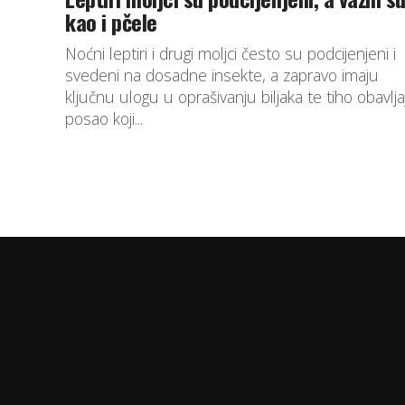
kao i pčele
Noćni leptiri i drugi moljci često su podcijenjeni i
svedeni na dosadne insekte, a zapravo imaju
ključnu ulogu u oprašivanju biljaka te tiho obavlja
posao koji...