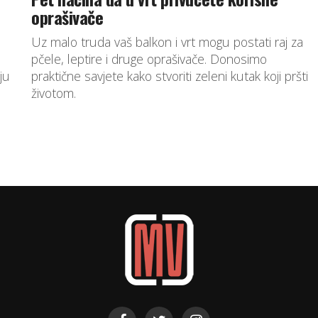
oprašivače
Uz malo truda vaš balkon i vrt mogu postati raj za
pčele, leptire i druge oprašivače. Donosimo
ju
praktične savjete kako stvoriti zeleni kutak koji pršti
životom.