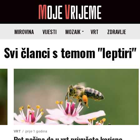
MIROVINA
VIJESTI
MOZAIK
VRT
ZDRAVLJE
Svi članci s temom "leptiri"
VRT
prije 1 godina
u
Pet načina da u vrt privučete korisne