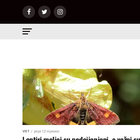
VRT
prije 12 mjeseci
Leptiri moljci su podcijenjeni, a važni s