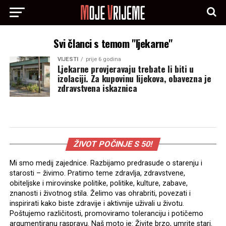
Svi članci s temom "ljekarne"
VIJESTI
prije 6 godina
Ljekarne provjeravaju trebate li biti u
izolaciji. Za kupovinu lijekova, obavezna je
zdravstvena iskaznica
ŽIVOT POČINJE S 50!
Mi smo medij zajednice. Razbijamo predrasude o starenju i
starosti – živimo. Pratimo teme zdravlja, zdravstvene,
obiteljske i mirovinske politike, politike, kulture, zabave,
znanosti i životnog stila. Želimo vas ohrabriti, povezati i
inspirirati kako biste zdravije i aktivnije uživali u životu.
Poštujemo različitosti, promoviramo toleranciju i potičemo
argumentiranu raspravu. Naš moto je: Živite brzo, umrite stari.