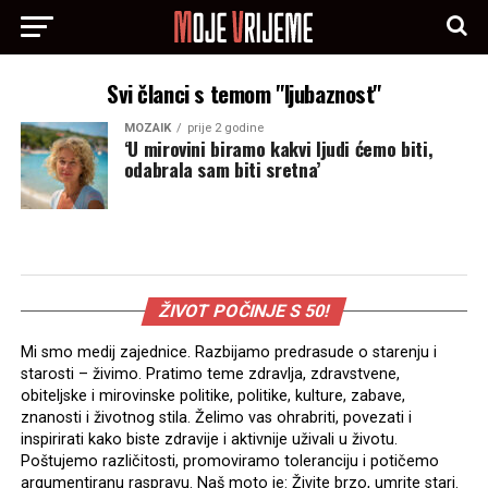
Svi članci s temom "ljubaznost"
MOZAIK
prije 2 godine
‘U mirovini biramo kakvi ljudi ćemo biti,
odabrala sam biti sretna’
ŽIVOT POČINJE S 50!
Mi smo medij zajednice. Razbijamo predrasude o starenju i
starosti – živimo. Pratimo teme zdravlja, zdravstvene,
obiteljske i mirovinske politike, politike, kulture, zabave,
znanosti i životnog stila. Želimo vas ohrabriti, povezati i
inspirirati kako biste zdravije i aktivnije uživali u životu.
Poštujemo različitosti, promoviramo toleranciju i potičemo
argumentiranu raspravu. Naš moto je: Živite brzo, umrite stari.