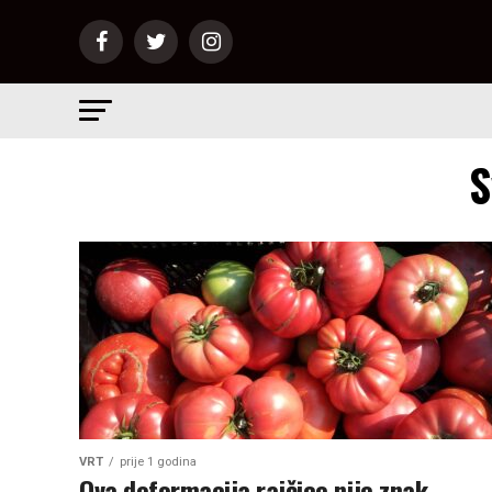
S
VRT
prije 1 godina
Ova deformacija rajčice nije znak