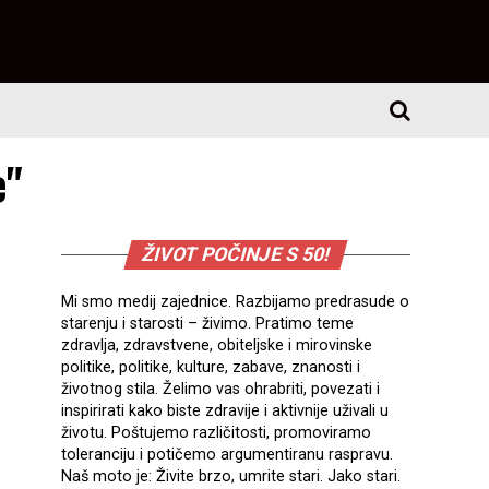
e"
ŽIVOT POČINJE S 50!
Mi smo medij zajednice. Razbijamo predrasude o
starenju i starosti – živimo. Pratimo teme
zdravlja, zdravstvene, obiteljske i mirovinske
politike, politike, kulture, zabave, znanosti i
životnog stila. Želimo vas ohrabriti, povezati i
inspirirati kako biste zdravije i aktivnije uživali u
životu. Poštujemo različitosti, promoviramo
toleranciju i potičemo argumentiranu raspravu.
Naš moto je: Živite brzo, umrite stari. Jako stari.