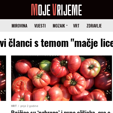
MIROVINA
VIJESTI
MOZAIK
VRT
ZDRAVLJE
vi članci s temom "mačje lic
VRT
prije 2 godine
Rajčice su ‘nabrane’ i pune ožiljaka, evo o