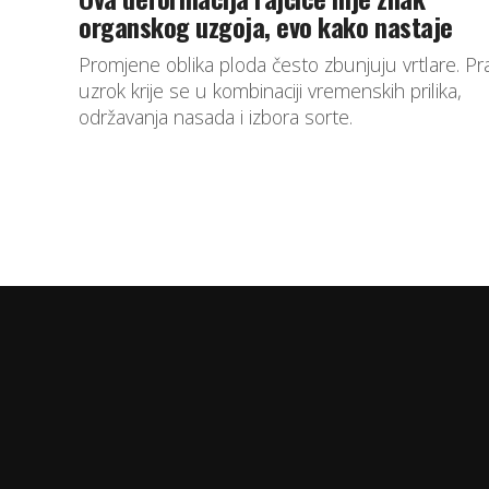
organskog uzgoja, evo kako nastaje
Promjene oblika ploda često zbunjuju vrtlare. Pra
uzrok krije se u kombinaciji vremenskih prilika,
održavanja nasada i izbora sorte.