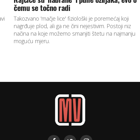
čemu se točno radi
vi
Takozvano 'mačje lice' fiziološki je poremećaj koji
nagrđuje plod, ali ga ne čini nejestivim. Postoji niz
načina na koje možemo smanjiti štetu na najmanju
moguću mjeru.