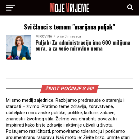
Svi članci s temom "marijana puljak"
MIROVINA
prije 3 mjeseca
Puljak: Za administraciju ima 600 milijuna
eura, a za veće mirovine nema
ŽIVOT POČINJE S 50!
Mi smo medij zajednice. Razbijamo predrasude o starenju i
starosti – živimo. Pratimo teme zdravlja, zdravstvene,
obiteljske i mirovinske politike, politike, kulture, zabave,
znanosti i životnog stila. Želimo vas ohrabriti, povezati i
inspirirati kako biste zdravije i aktivnije uživali u životu.
Poštujemo različitosti, promoviramo toleranciju i potičemo
argumentiranu raspravu. Naš moto je: Živite brzo, umrite stari.