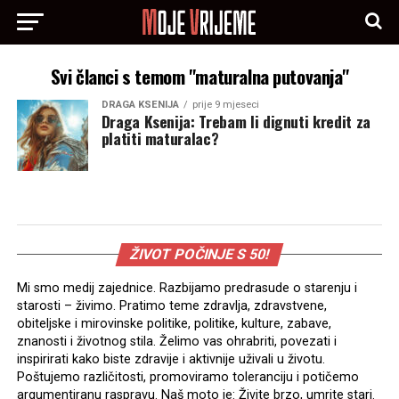
Svi članci s temom "maturalna putovanja"
DRAGA KSENIJA
prije 9 mjeseci
Draga Ksenija: Trebam li dignuti kredit za
platiti maturalac?
ŽIVOT POČINJE S 50!
Mi smo medij zajednice. Razbijamo predrasude o starenju i
starosti – živimo. Pratimo teme zdravlja, zdravstvene,
obiteljske i mirovinske politike, politike, kulture, zabave,
znanosti i životnog stila. Želimo vas ohrabriti, povezati i
inspirirati kako biste zdravije i aktivnije uživali u životu.
Poštujemo različitosti, promoviramo toleranciju i potičemo
argumentiranu raspravu. Naš moto je: Živite brzo, umrite stari.