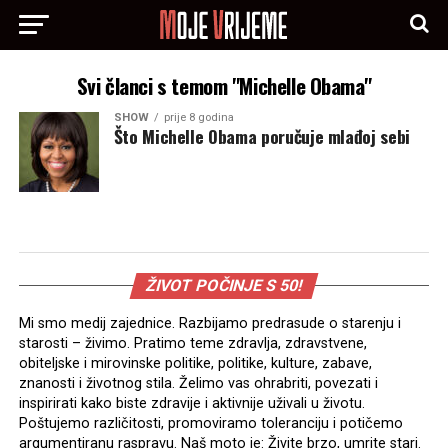
Svi članci s temom "Michelle Obama"
SHOW
prije 8 godina
Što Michelle Obama poručuje mlađoj sebi
ŽIVOT POČINJE S 50!
Mi smo medij zajednice. Razbijamo predrasude o starenju i
starosti – živimo. Pratimo teme zdravlja, zdravstvene,
obiteljske i mirovinske politike, politike, kulture, zabave,
znanosti i životnog stila. Želimo vas ohrabriti, povezati i
inspirirati kako biste zdravije i aktivnije uživali u životu.
Poštujemo različitosti, promoviramo toleranciju i potičemo
argumentiranu raspravu. Naš moto je: Živite brzo, umrite stari.