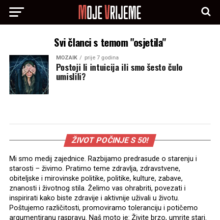
Svi članci s temom "osjetila"
MOZAIK
prije 7 godina
Postoji li intuicija ili smo šesto čulo
umislili?
ŽIVOT POČINJE S 50!
Mi smo medij zajednice. Razbijamo predrasude o starenju i
starosti – živimo. Pratimo teme zdravlja, zdravstvene,
obiteljske i mirovinske politike, politike, kulture, zabave,
znanosti i životnog stila. Želimo vas ohrabriti, povezati i
inspirirati kako biste zdravije i aktivnije uživali u životu.
Poštujemo različitosti, promoviramo toleranciju i potičemo
argumentiranu raspravu. Naš moto je: Živite brzo, umrite stari.