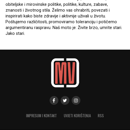
obiteljske i mirovinske politike, politike, kulture, zabave,
znanosti i životnog stila. Želimo vas ohrabriti, povezati i
inspirirati kako biste zdravije i aktivnije uživali u životu.
Poštujemo različitosti, promoviramo toleranciju i potičemo
argumentiranu raspravu. Naš moto je: Živite brzo, umrite stari.
Jako stari.
IMPRESUM I KONTAKT
UVJETI KORIŠTENJA
RSS