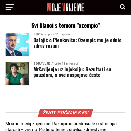
Svi članci s temom "ozempic"
SHOW
prije 11 mjeseci
Ostojić o Plenkoviću: Ozempic mu je odnio
zdrav razum
ZDRAVLJE
prije 11 mjeseci
Mršavljenje uz injekciju: Rezultati su
pouzdani, a ove nuspojave česte
ŽIVOT POČINJE S 50!
Mi smo medij zajednice. Razbijamo predrasude o starenju i
starosti – živimo. Pratimo teme zdravlja, zdravstvene,