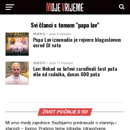
Svi članci s temom "papa lav"
VIJESTI
prije 9 mjeseci
Papa Lav iznenadio je rejvere blagoslovom
usred DJ seta
VIJESTI
prije 11 mjeseci
Lav: Nekad su šefovi zarađivali šest puta
više od radnika, danas 600 puta
ŽIVOT POČINJE S 50!
Mi smo medij zajednice. Razbijamo predrasude o starenju i
starosti – živimo. Pratimo teme zdravlja, zdravstvene,