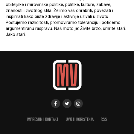
obiteljske i mirovinske politike, politike, kulture, zabave,
znanosti i životnog stila. Želimo vas ohrabriti, povezati i
inspirirati kako biste zdravije i aktivnije uživali u životu.
Poštujemo različitosti, promoviramo toleranciju i potičemo
argumentiranu raspravu. Naš moto je: Živite brzo, umrite stari.
Jako stari.
IMPRESUM I KONTAKT
UVJETI KORIŠTENJA
RSS