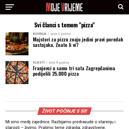
Svi članci s temom "pizza"
KUHINJA
prije 2 godine
Majstori za pizzu znaju jedini pravi poredak
sastojaka. Znate li vi?
VIJESTI
prije 8 godina
Franjevci u samo tri sata Zagrepčanima
podijelili 25.000 pizza
ŽIVOT POČINJE S 50!
Mi smo medij zajednice. Razbijamo predrasude o starenju i
starosti – živimo. Pratimo teme zdravlja, zdravstvene,