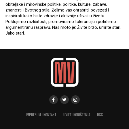
obiteljske i mirovinske politike, politike, kulture, zabave,
znanosti i životnog stila. Želimo vas ohrabriti, povezati i
inspirirati kako biste zdravije i aktivnije uživali u životu.
Poštujemo različitosti, promoviramo toleranciju i potičemo
argumentiranu raspravu. Naš moto je: Živite brzo, umrite stari.
Jako stari.
IMPRESUM I KONTAKT
UVJETI KORIŠTENJA
RSS