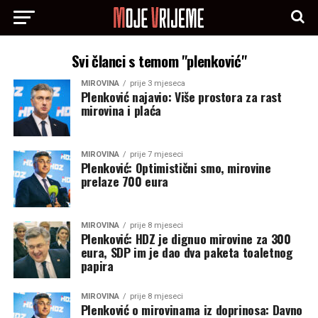
Svi članci s temom "plenković"
MIROVINA
prije 3 mjeseca
Plenković najavio: Više prostora za rast
mirovina i plaća
MIROVINA
prije 7 mjeseci
Plenković: Optimistični smo, mirovine
prelaze 700 eura
MIROVINA
prije 8 mjeseci
Plenković: HDZ je dignuo mirovine za 300
eura, SDP im je dao dva paketa toaletnog
papira
MIROVINA
prije 8 mjeseci
Plenković o mirovinama iz doprinosa: Davno