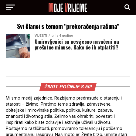
Svi članci s temom "prekoračenja računa"
VIJESTI
prije 4 godine
Umirovljenici su nesvjesno navučeni na
prešutne minuse. Kako će ih otplatiti?
ŽIVOT POČINJE S 50!
Mi smo medij zajednice. Razbijamo predrasude o starenju i
starosti – živimo. Pratimo teme zdravlja, zdravstvene,
obiteljske i mirovinske politike, politike, kulture, zabave,
znanosti i životnog stila. Želimo vas ohrabriti, povezati i
inspirirati kako biste zdravije i aktivnije uživali u životu.
Poštujemo različitosti, promoviramo toleranciju i potičemo
argumentiranu raspravu. Naš moto je: Živite brzo, umrite stari.