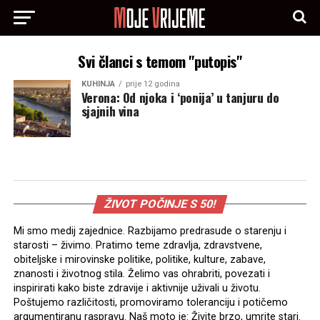
Svi članci s temom "putopis"
KUHINJA
prije 12 godina
Verona: Od njoka i ‘ponija’ u tanjuru do
sjajnih vina
ŽIVOT POČINJE S 50!
Mi smo medij zajednice. Razbijamo predrasude o starenju i
starosti – živimo. Pratimo teme zdravlja, zdravstvene,
obiteljske i mirovinske politike, politike, kulture, zabave,
znanosti i životnog stila. Želimo vas ohrabriti, povezati i
inspirirati kako biste zdravije i aktivnije uživali u životu.
Poštujemo različitosti, promoviramo toleranciju i potičemo
argumentiranu raspravu. Naš moto je: Živite brzo, umrite stari.