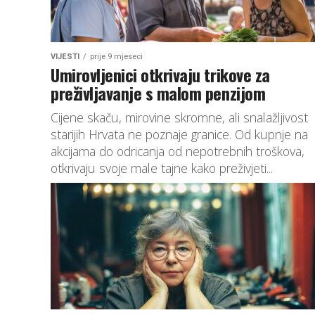
VIJESTI
prije 9 mjeseci
Umirovljenici otkrivaju trikove za
preživljavanje s malom penzijom
Cijene skaču, mirovine skromne, ali snalažljivost
starijih Hrvata ne poznaje granice. Od kupnje na
akcijama do odricanja od nepotrebnih troškova,
otkrivaju svoje male tajne kako preživjeti...