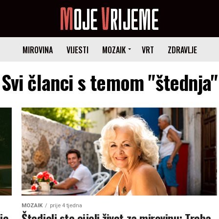
MIROVINA
VIJESTI
MOZAIK
VRT
ZDRAVLJE
Svi članci s temom "štednja"
MOZAIK
prije 4 tjedna
je
Štedjeli ste cijeli život za mirovinu: Treba