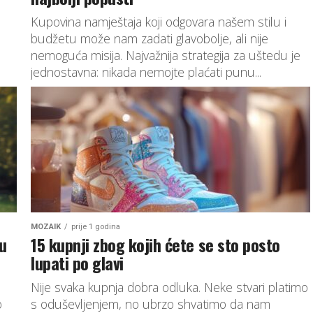
Kupovina namještaja koji odgovara našem stilu i
budžetu može nam zadati glavobolje, ali nije
m
nemoguća misija. Najvažnija strategija za uštedu je
jednostavna: nikada nemojte plaćati punu...
MOZAIK
prije 1 godina
u
15 kupnji zbog kojih ćete se sto posto
lupati po glavi
Nije svaka kupnja dobra odluka. Neke stvari platimo
o
s oduševljenjem, no ubrzo shvatimo da nam