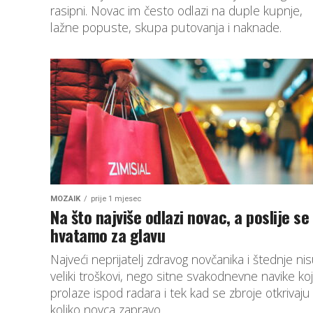
rasipni. Novac im često odlazi na duple kupnje,
lažne popuste, skupa putovanja i naknade.
MOZAIK
prije 1 mjesec
Na što najviše odlazi novac, a poslije se
hvatamo za glavu
Najveći neprijatelj zdravog novčanika i štednje ni
veliki troškovi, nego sitne svakodnevne navike ko
prolaze ispod radara i tek kad se zbroje otkrivaju
koliko novca zapravo...