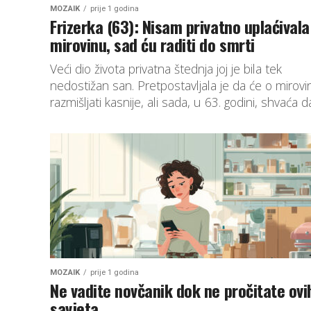
MOZAIK
prije 1 godina
Frizerka (63): Nisam privatno uplaćivala
mirovinu, sad ću raditi do smrti
Veći dio života privatna štednja joj je bila tek
nedostižan san. Pretpostavljala je da će o mirovin
razmišljati kasnije, ali sada, u 63. godini, shvaća da
MOZAIK
prije 1 godina
Ne vadite novčanik dok ne pročitate ovi
savjeta