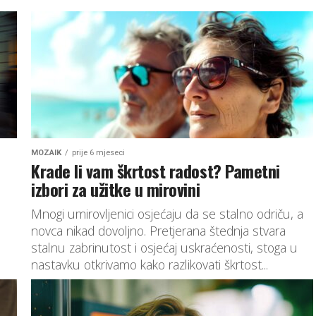
MOZAIK
prije 6 mjeseci
Krade li vam škrtost radost? Pametni
izbori za užitke u mirovini
Mnogi umirovljenici osjećaju da se stalno odriču, a
novca nikad dovoljno. Pretjerana štednja stvara
stalnu zabrinutost i osjećaj uskraćenosti, stoga u
a
nastavku otkrivamo kako razlikovati škrtost...