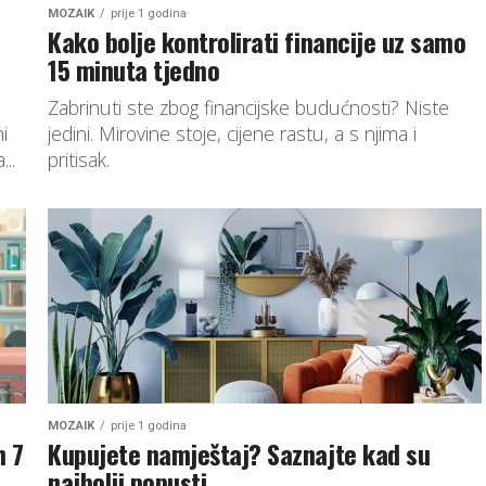
MOZAIK
prije 1 godina
Kako bolje kontrolirati financije uz samo
15 minuta tjedno
Zabrinuti ste zbog financijske budućnosti? Niste
i
jedini. Mirovine stoje, cijene rastu, a s njima i
...
pritisak.
MOZAIK
prije 1 godina
h 7
Kupujete namještaj? Saznajte kad su
najbolji popusti