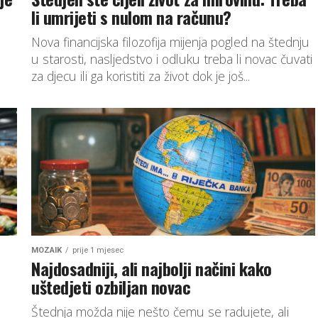
li umrijeti s nulom na računu?
Nova financijska filozofija mijenja pogled na štednju
u starosti, nasljedstvo i odluku treba li novac čuvati
za djecu ili ga koristiti za život dok je još...
MOZAIK
prije 1 mjesec
Najdosadniji, ali najbolji načini kako
uštedjeti ozbiljan novac
Štednja možda nije nešto čemu se radujete, ali