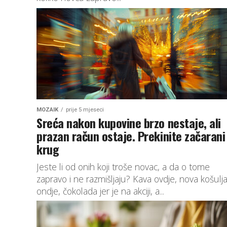
MOZAIK
prije 5 mjeseci
Sreća nakon kupovine brzo nestaje, ali
prazan račun ostaje. Prekinite začarani
krug
Jeste li od onih koji troše novac, a da o tome
zapravo i ne razmišljaju? Kava ovdje, nova košulj
ondje, čokolada jer je na akciji, a...