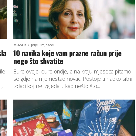
MOZAIK
prije 9 mjeseci
sla
10 navika koje vam prazne račun prije
nego što shvatite
ile
Euro ovdje, euro ondje, a na kraju mjeseca pitamo
se gdje nam je nestao novac. Postoje ti naoko sitni
i,
izdaci koji ne izgledaju kao nešto što...