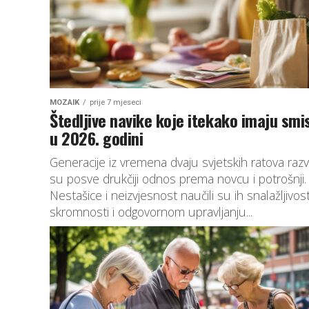
MOZAIK
prije 7 mjeseci
Štedljive navike koje itekako imaju smi
u 2026. godini
Generacije iz vremena dvaju svjetskih ratova razv
su posve drukčiji odnos prema novcu i potrošnji.
Nestašice i neizvjesnost naučili su ih snalažljivost
skromnosti i odgovornom upravljanju...