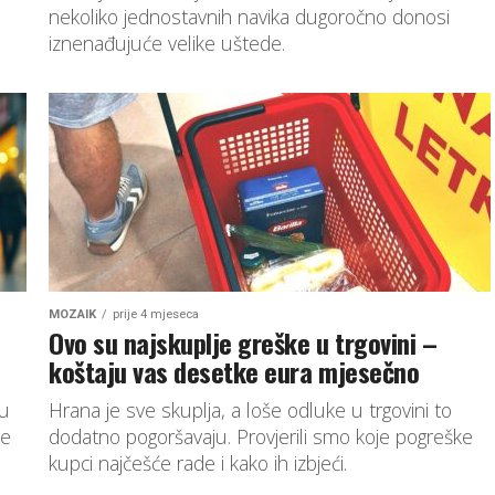
nekoliko jednostavnih navika dugoročno donosi
iznenađujuće velike uštede.
MOZAIK
prije 4 mjeseca
Ovo su najskuplje greške u trgovini –
koštaju vas desetke eura mjesečno
su
Hrana je sve skuplja, a loše odluke u trgovini to
je
dodatno pogoršavaju. Provjerili smo koje pogreške
kupci najčešće rade i kako ih izbjeći.