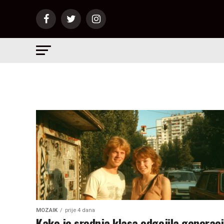
MOZAIK
prije 4 dana
Kako je srednja klasa odgojila generaci