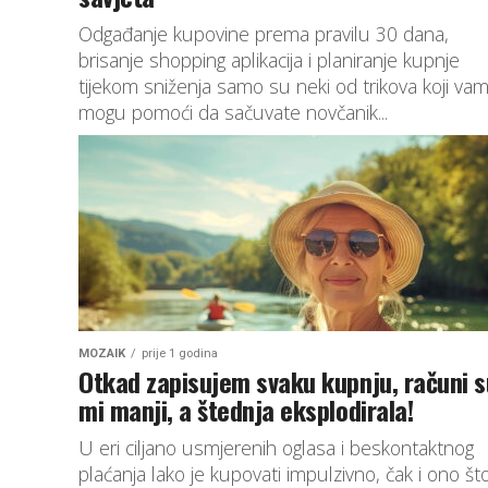
Odgađanje kupovine prema pravilu 30 dana,
brisanje shopping aplikacija i planiranje kupnje
tijekom sniženja samo su neki od trikova koji va
mogu pomoći da sačuvate novčanik...
MOZAIK
prije 1 godina
Otkad zapisujem svaku kupnju, računi s
mi manji, a štednja eksplodirala!
U eri ciljano usmjerenih oglasa i beskontaktnog
plaćanja lako je kupovati impulzivno, čak i ono št