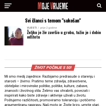
Svi članci s temom "sukošan"
VIJESTI
prije 2 godine
Željko je živ završio u grobu, tužio je i dobio
odštetu
ŽIVOT POČINJE S 50!
Mi smo medij zajednice. Razbijamo predrasude o starenju i
starosti – živimo. Pratimo teme zdravlja, zdravstvene,
obiteljske i mirovinske politike, politike, kulture, zabave,
znanosti i životnog stila. Želimo vas ohrabriti, povezati i
inspirirati kako biste zdravije i aktivnije uživali u životu.
Poštujemo različitosti, promoviramo toleranciju i potičemo
argumentiranu raspravu. Naš moto je: Živite brzo, umrite stari.