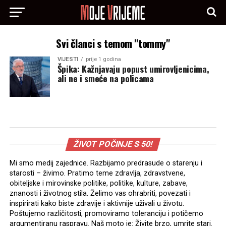
Svi članci s temom "tommy"
VIJESTI
prije 1 godina
Špika: Kažnjavaju popust umirovljenicima,
ali ne i smeće na policama
ŽIVOT POČINJE S 50!
Mi smo medij zajednice. Razbijamo predrasude o starenju i
starosti – živimo. Pratimo teme zdravlja, zdravstvene,
obiteljske i mirovinske politike, politike, kulture, zabave,
znanosti i životnog stila. Želimo vas ohrabriti, povezati i
inspirirati kako biste zdravije i aktivnije uživali u životu.
Poštujemo različitosti, promoviramo toleranciju i potičemo
argumentiranu raspravu. Naš moto je: Živite brzo, umrite stari.