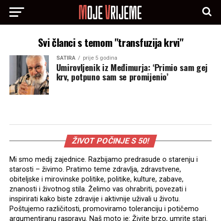
Svi članci s temom "transfuzija krvi"
SATIRA
prije 5 godina
Umirovljenik iz Međimurja: ‘Primio sam gej
krv, potpuno sam se promijenio’
ŽIVOT POČINJE S 50!
Mi smo medij zajednice. Razbijamo predrasude o starenju i
starosti – živimo. Pratimo teme zdravlja, zdravstvene,
obiteljske i mirovinske politike, politike, kulture, zabave,
znanosti i životnog stila. Želimo vas ohrabriti, povezati i
inspirirati kako biste zdravije i aktivnije uživali u životu.
Poštujemo različitosti, promoviramo toleranciju i potičemo
argumentiranu raspravu. Naš moto je: Živite brzo, umrite stari.