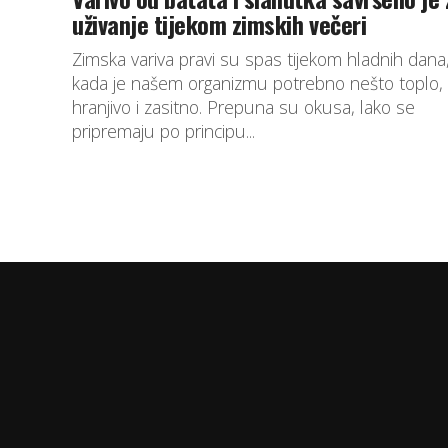
uživanje tijekom zimskih večeri
Zimska variva pravi su spas tijekom hladnih dana
kada je našem organizmu potrebno nešto toplo,
hranjivo i zasitno. Prepuna su okusa, lako se
pripremaju po principu...