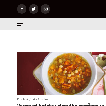
KUHINJA
prije 2 godine
Varivo od batata i slanutka savršeno je 