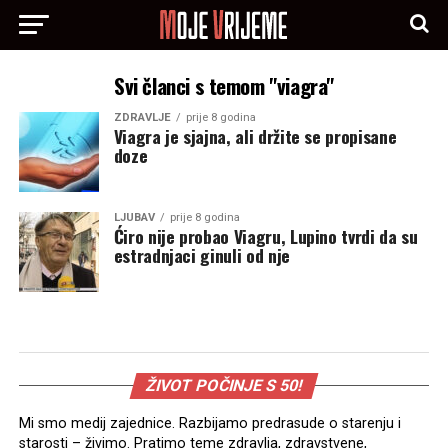
Svi članci s temom "viagra"
ZDRAVLJE
prije 8 godina
Viagra je sjajna, ali držite se propisane
doze
LJUBAV
prije 8 godina
Ćiro nije probao Viagru, Lupino tvrdi da su
estradnjaci ginuli od nje
ŽIVOT POČINJE S 50!
Mi smo medij zajednice. Razbijamo predrasude o starenju i
starosti – živimo. Pratimo teme zdravlja, zdravstvene,