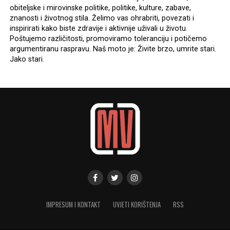
obiteljske i mirovinske politike, politike, kulture, zabave,
znanosti i životnog stila. Želimo vas ohrabriti, povezati i
inspirirati kako biste zdravije i aktivnije uživali u životu.
Poštujemo različitosti, promoviramo toleranciju i potičemo
argumentiranu raspravu. Naš moto je: Živite brzo, umrite stari.
Jako stari.
IMPRESUM I KONTAKT
UVJETI KORIŠTENJA
RSS