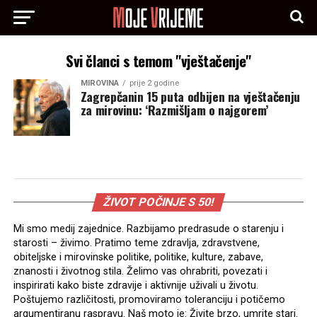
Svi članci s temom "vještačenje"
MIROVINA
prije 2 godine
Zagrepčanin 15 puta odbijen na vještačenju
za mirovinu: ‘Razmišljam o najgorem’
ŽIVOT POČINJE S 50!
Mi smo medij zajednice. Razbijamo predrasude o starenju i
starosti – živimo. Pratimo teme zdravlja, zdravstvene,
obiteljske i mirovinske politike, politike, kulture, zabave,
znanosti i životnog stila. Želimo vas ohrabriti, povezati i
inspirirati kako biste zdravije i aktivnije uživali u životu.
Poštujemo različitosti, promoviramo toleranciju i potičemo
argumentiranu raspravu. Naš moto je: Živite brzo, umrite stari.