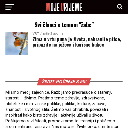
Svi članci s temom "žabe"
VRT
prije 2 godine
Zima u vrtu puna je života, nahranite ptice,
pripazite na ježeve i korisne kukce
ŽIVOT POČINJE S 50!
Mi smo medij zajednice. Razbijamo predrasude o starenju i
starosti – živimo. Pratimo teme zdravlja, zdravstvene,
obiteljske i mirovinske politike, politike, kulture, zabave,
znanosti i životnog stila. Želimo vas ohrabriti, povezati i
inspirirati kako biste zdravije i aktivnije uživali u životu.
Poštujemo različitosti, promoviramo toleranciju i potičemo
argumentiranu raspravu. Naš moto je: Živite brzo, umrite stari.