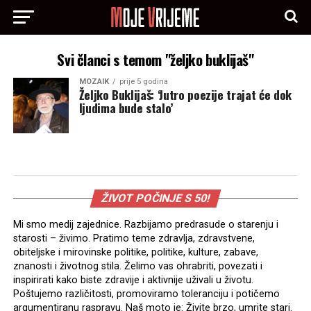
Svi članci s temom "željko buklijaš"
MOZAIK
prije 5 godina
Željko Buklijaš: ‘Jutro poezije trajat će dok
ljudima bude stalo’
ŽIVOT POČINJE S 50!
Mi smo medij zajednice. Razbijamo predrasude o starenju i
starosti – živimo. Pratimo teme zdravlja, zdravstvene,
obiteljske i mirovinske politike, politike, kulture, zabave,
znanosti i životnog stila. Želimo vas ohrabriti, povezati i
inspirirati kako biste zdravije i aktivnije uživali u životu.
Poštujemo različitosti, promoviramo toleranciju i potičemo
argumentiranu raspravu. Naš moto je: Živite brzo, umrite stari.