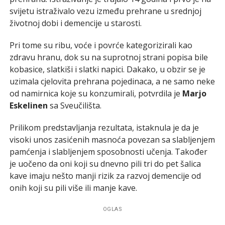
svijetu istraživalo vezu između prehrane u srednjoj
životnoj dobi i demencije u starosti.
Pri tome su ribu, voće i povrće kategorizirali kao
zdravu hranu, dok su na suprotnoj strani popisa bile
kobasice, slatkiši i slatki napici. Dakako, u obzir se je
uzimala cjelovita prehrana pojedinaca, a ne samo neke
od namirnica koje su konzumirali, potvrdila je
Marjo
Eskelinen
sa Sveučilišta.
Prilikom predstavljanja rezultata, istaknula je da je
visoki unos zasićenih masnoća povezan sa slabljenjem
pamćenja i slabljenjem sposobnosti učenja. Također
je uočeno da oni koji su dnevno pili tri do pet šalica
kave imaju nešto manji rizik za razvoj demencije od
onih koji su pili više ili manje kave.
OGLAS