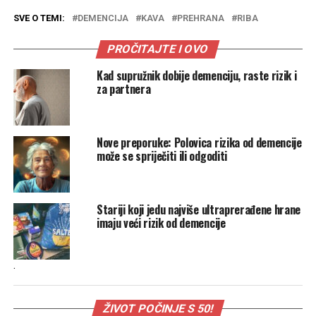
SVE O TEMI:
DEMENCIJA
KAVA
PREHRANA
RIBA
PROČITAJTE I OVO
Kad supružnik dobije demenciju, raste rizik i
za partnera
Nove preporuke: Polovica rizika od demencije
može se spriječiti ili odgoditi
Stariji koji jedu najviše ultraprerađene hrane
imaju veći rizik od demencije
.
ŽIVOT POČINJE S 50!