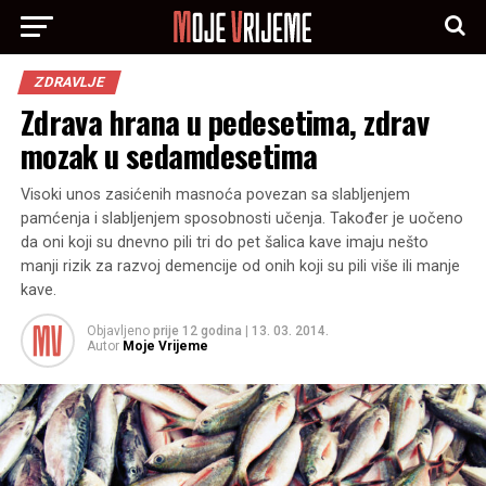
ZDRAVLJE
Zdrava hrana u pedesetima, zdrav
mozak u sedamdesetima
Visoki unos zasićenih masnoća povezan sa slabljenjem
pamćenja i slabljenjem sposobnosti učenja. Također je uočeno
da oni koji su dnevno pili tri do pet šalica kave imaju nešto
manji rizik za razvoj demencije od onih koji su pili više ili manje
kave.
Objavljeno
prije 12 godina
|
13. 03. 2014.
Autor
Moje Vrijeme