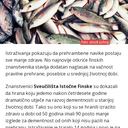
foto: stock.xchng
Istraživanja pokazuju da prehrambene navike postaju
sve manje zdrave. No najnovije otkriće finskih
znanstvenika stavlja dodatan naglasak na važnost
pravilne prehrane, posebice u srednjoj životnoj dobi.
Znanstvenici
Sveučilišta Istočne Finske
su dokazali
da hrana koju jedemo nakon četrdesete godine
dramatično utječe na razvoj dementnosti u starijoj
životnoj dobi. Tako su ono koji su se hranili izrazito
zdravo u dobi od 50 godina imali 90 posto manje
izglede za dementnost od onih koji nisu pazili na
prehranu. Istraživanje je trajalo 14 godina i prvo je na