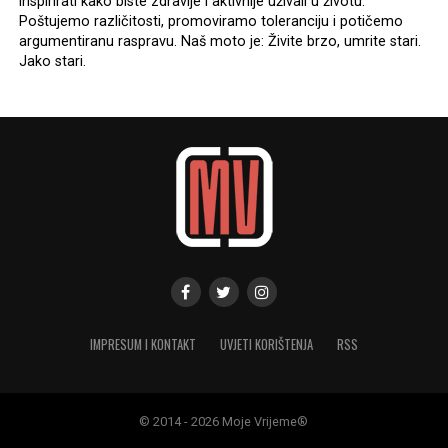
inspirirati kako biste zdravije i aktivnije uživali u životu.
Poštujemo različitosti, promoviramo toleranciju i potičemo
argumentiranu raspravu. Naš moto je: Živite brzo, umrite stari.
Jako stari.
IMPRESUM I KONTAKT
UVJETI KORIŠTENJA
RSS
© 2014 - 2026 Moje Vrijeme®