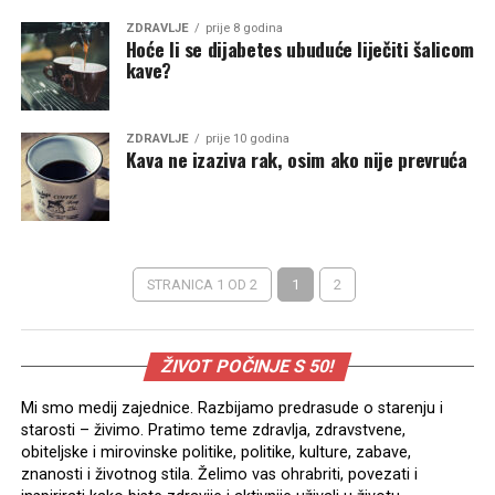
ZDRAVLJE
prije 8 godina
Hoće li se dijabetes ubuduće liječiti šalicom
kave?
ZDRAVLJE
prije 10 godina
Kava ne izaziva rak, osim ako nije prevruća
STRANICA 1 OD 2
1
2
ŽIVOT POČINJE S 50!
Mi smo medij zajednice. Razbijamo predrasude o starenju i
starosti – živimo. Pratimo teme zdravlja, zdravstvene,
obiteljske i mirovinske politike, politike, kulture, zabave,
znanosti i životnog stila. Želimo vas ohrabriti, povezati i