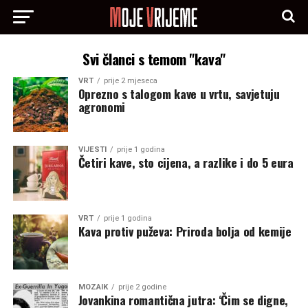
Svi članci s temom "kava"
VRT
prije 2 mjeseca
Oprezno s talogom kave u vrtu, savjetuju
agronomi
VIJESTI
prije 1 godina
Četiri kave, sto cijena, a razlike i do 5 eura
VRT
prije 1 godina
Kava protiv puževa: Priroda bolja od kemije
MOZAIK
prije 2 godine
Jovankina romantična jutra: ‘Čim se digne,