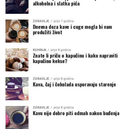
alkoholna i slatka pića
ZDRAVLJE
prije 7 godina
Dnevna doza kave i cuge mogla bi vam
produžiti život
KUHINJA
prije 8 godina
Znate li priču o kapučinu i kako napraviti
kapučino kekse?
ZDRAVLJE
prije 8 godina
Kava, čaj i čokolada usporavaju starenje
ZDRAVLJE
prije 8 godina
Kavu nije dobro piti odmah nakon buđenja