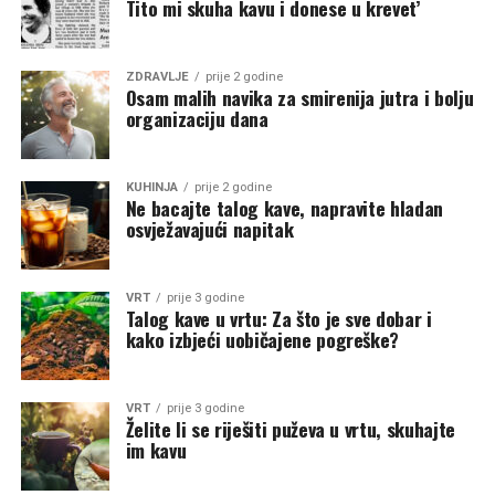
Tito mi skuha kavu i donese u krevet’
ZDRAVLJE
prije 2 godine
Osam malih navika za smirenija jutra i bolju
organizaciju dana
KUHINJA
prije 2 godine
Ne bacajte talog kave, napravite hladan
osvježavajući napitak
VRT
prije 3 godine
Talog kave u vrtu: Za što je sve dobar i
kako izbjeći uobičajene pogreške?
VRT
prije 3 godine
Želite li se riješiti puževa u vrtu, skuhajte
im kavu