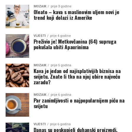
MOZAIK
prije 3 godine
Oleato – kava s maslinovim uljem novi je
trend koji dolazi iz Amerike
VIJESTI
prije 4 godine
Preživio je! Metkovčanina (64) supruga
pokušala ubiti Apaurinima
MOZAIK
prije 5 godina
Kava je jedan od najisplativijih biznisa na
svijetu. Znate li tko na njoj ubire najveću
zaradu?
MOZAIK
prije 6 godina
Par zanimljivosti o najpopularnijem piću na
svijetu
VIJESTI
prije 6 godina
Danas su poskupjeli duhanski proizvodi,