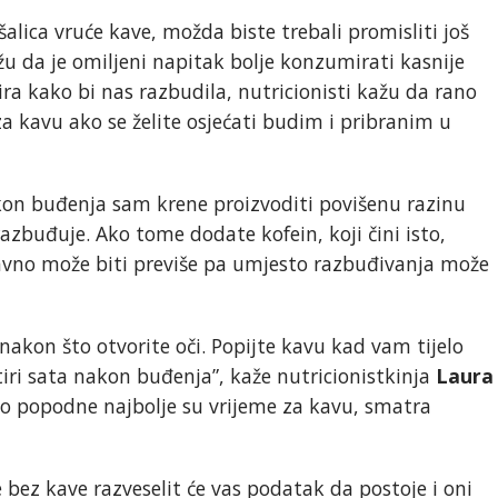
šalica vruće kave, možda biste trebali promisliti još
u da je omiljeni napitak bolje konzumirati kasnije
a kako bi nas razbudila, nutricionisti kažu da rano
za kavu ako se želite osjećati budim i pribranim u
kon buđenja sam krene proizvoditi povišenu razinu
azbuđuje. Ako tome dodate kofein, koji čini isto,
avno može biti previše pa umjesto razbuđivanja može
akon što otvorite oči. Popijte kavu kad vam tijelo
tiri sata nakon buđenja”, kaže nutricionistkinja
Laura
ano popodne najbolje su vrijeme za kavu, smatra
bez kave razveselit će vas podatak da postoje i oni