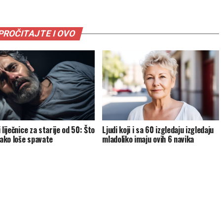
PROČITAJTE I OVO
 liječnice za starije od 50: Što
Ljudi koji i sa 60 izgledaju izgledaju
 ako loše spavate
mladoliko imaju ovih 6 navika