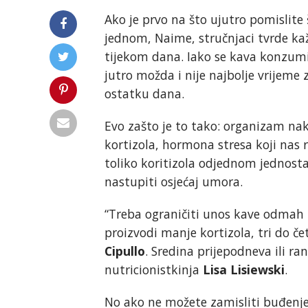
Ako je prvo na što ujutro pomislite 
jednom, Naime, stručnjaci tvrde kaž
tijekom dana. Iako se kava konzumir
jutro možda i nije najbolje vrijeme 
ostatku dana.
Evo zašto je to tako: organizam na
kortizola, hormona stresa koji nas r
toliko koritizola odjednom jednost
nastupiti osjećaj umora.
“Treba ograničiti unos kave odmah n
proizvodi manje kortizola, tri do če
Cipullo
. Sredina prijepodneva ili r
nutricionistkinja
Lisa Lisiewski
.
No ako ne možete zamisliti buđenje 