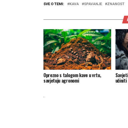
SVE O TEMI:
KAVA
SPAVANJE
ZNANOST
Oprezno s talogom kave u vrtu,
Savjeti
savjetuju agronomi
učiniti
.