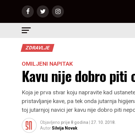
ZDRAVLJE
OMILJENI NAPITAK
Kavu nije dobro pit
Koja je prva stvar koju napravite kad ustanete
pristavljanje kave, pa tek onda jutarnja higije
toj jutarnjoj navici jer kavu nije dobro piti n
Objavljeno
prije 8 godina
|
27. 10. 2018.
Autor
Silvija Novak