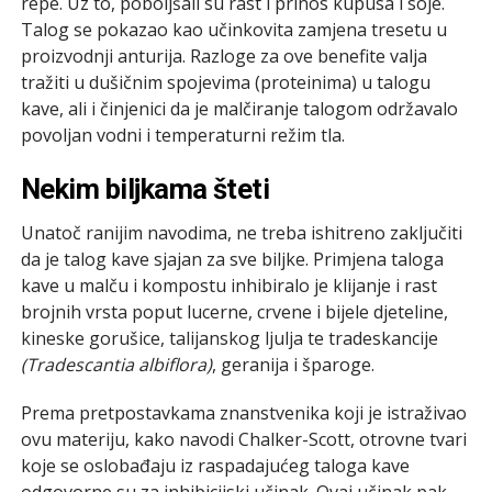
repe. Uz to, poboljšali su rast i prinos kupusa i soje.
Talog se pokazao kao učinkovita zamjena tresetu u
proizvodnji anturija. Razloge za ove benefite valja
tražiti u dušičnim spojevima (proteinima) u talogu
kave, ali i činjenici da je malčiranje talogom održavalo
povoljan vodni i temperaturni režim tla.
Nekim biljkama šteti
Unatoč ranijim navodima, ne treba ishitreno zaključiti
da je talog kave sjajan za sve biljke. Primjena taloga
kave u malču i kompostu inhibiralo je klijanje i rast
brojnih vrsta poput lucerne, crvene i bijele djeteline,
kineske gorušice, talijanskog ljulja te tradeskancije
(Tradescantia albiflora)
, geranija i šparoge.
Prema pretpostavkama znanstvenika koji je istraživao
ovu materiju, kako navodi Chalker-Scott, otrovne tvari
koje se oslobađaju iz raspadajućeg taloga kave
odgovorne su za inhibicijski učinak. Ovaj učinak pak