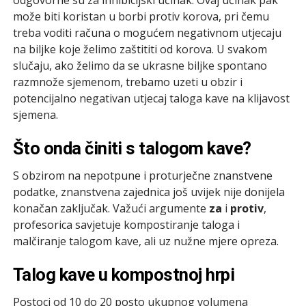
može biti koristan u borbi protiv korova, pri čemu
treba voditi računa o mogućem negativnom utjecaju
na biljke koje želimo zaštititi od korova. U svakom
slučaju, ako želimo da se ukrasne biljke spontano
razmnože sjemenom, trebamo uzeti u obzir i
potencijalno negativan utjecaj taloga kave na klijavost
sjemena.
Što onda činiti s talogom kave?
S obzirom na nepotpune i proturječne znanstvene
podatke, znanstvena zajednica još uvijek nije donijela
konačan zaključak. Važući argumente
za
i
protiv
,
profesorica savjetuje kompostiranje taloga i
malčiranje talogom kave, ali uz nužne mjere opreza.
Talog kave u kompostnoj hrpi
Postoci od 10 do 20 posto ukupnog volumena