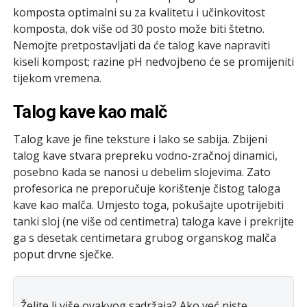
komposta optimalni su za kvalitetu i učinkovitost
komposta, dok više od 30 posto može biti štetno.
Nemojte pretpostavljati da će talog kave napraviti
kiseli kompost; razine pH nedvojbeno će se promijeniti
tijekom vremena.
Talog kave kao malč
Talog kave je fine teksture i lako se sabija. Zbijeni
talog kave stvara prepreku vodno-zračnoj dinamici,
posebno kada se nanosi u debelim slojevima. Zato
profesorica ne preporučuje korištenje čistog taloga
kave kao malča. Umjesto toga, pokušajte upotrijebiti
tanki sloj (ne više od centimetra) taloga kave i prekrijte
ga s desetak centimetara grubog organskog malča
poput drvne sječke.
Želite li više ovakvog sadržaja? Ako već niste,