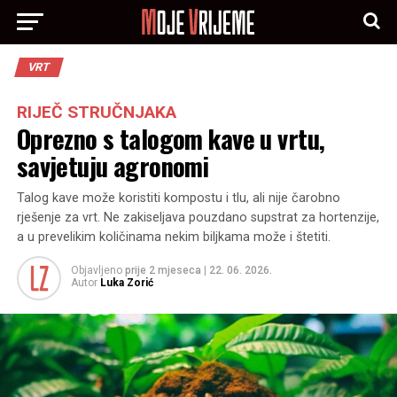
VRT
RIJEČ STRUČNJAKA
Oprezno s talogom kave u vrtu,
savjetuju agronomi
Talog kave može koristiti kompostu i tlu, ali nije čarobno
rješenje za vrt. Ne zakiseljava pouzdano supstrat za hortenzije,
a u prevelikim količinama nekim biljkama može i štetiti.
Objavljeno
prije 2 mjeseca
|
22. 06. 2026.
Autor
Luka Zorić