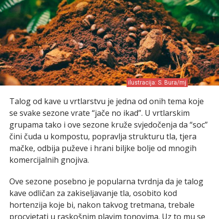
ilustracija: S. Bura/mj
Talog od kave u vrtlarstvu je jedna od onih tema koje
se svake sezone vrate “jače no ikad”. U vrtlarskim
grupama tako i ove sezone kruže svjedočenja da “soc”
čini čuda u kompostu, popravlja strukturu tla, tjera
mačke, odbija puževe i hrani biljke bolje od mnogih
komercijalnih gnojiva.
Ove sezone posebno je popularna tvrdnja da je talog
kave odličan za zakiseljavanje tla, osobito kod
hortenzija koje bi, nakon takvog tretmana, trebale
procvjetati u raskošnim plavim tonovima. Uz to mu se