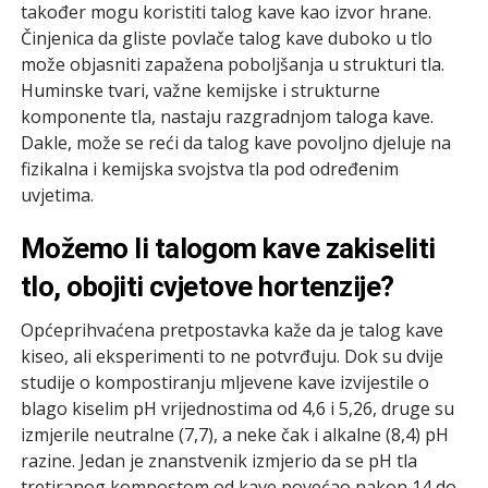
također mogu koristiti talog kave kao izvor hrane.
Činjenica da gliste povlače talog kave duboko u tlo
može objasniti zapažena poboljšanja u strukturi tla.
Huminske tvari, važne kemijske i strukturne
komponente tla, nastaju razgradnjom taloga kave.
Dakle, može se reći da talog kave povoljno djeluje na
fizikalna i kemijska svojstva tla pod određenim
uvjetima.
Možemo li talogom kave zakiseliti
tlo, obojiti cvjetove hortenzije?
Općeprihvaćena pretpostavka kaže da je talog kave
kiseo, ali eksperimenti to ne potvrđuju. Dok su dvije
studije o kompostiranju mljevene kave izvijestile o
blago kiselim pH vrijednostima od 4,6 i 5,26, druge su
izmjerile neutralne (7,7), a neke čak i alkalne (8,4) pH
razine. Jedan je znanstvenik izmjerio da se pH tla
tretiranog kompostom od kave povećao nakon 14 do