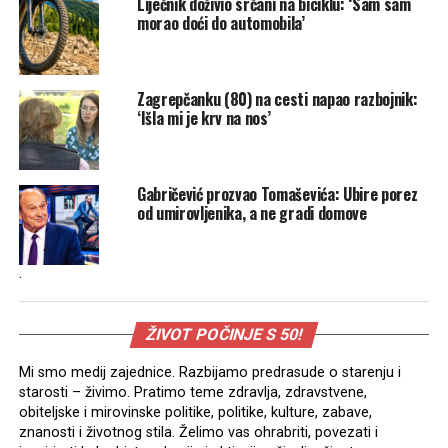
Liječnik doživio srčani na biciklu: ‘Sam sam
morao doći do automobila’
Zagrepčanku (80) na cesti napao razbojnik:
‘Išla mi je krv na nos’
Gabričević prozvao Tomaševića: Ubire porez
od umirovljenika, a ne gradi domove
.
ŽIVOT POČINJE S 50!
Mi smo medij zajednice. Razbijamo predrasude o starenju i
starosti – živimo. Pratimo teme zdravlja, zdravstvene,
obiteljske i mirovinske politike, politike, kulture, zabave,
znanosti i životnog stila. Želimo vas ohrabriti, povezati i