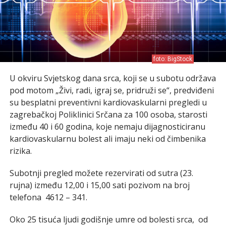
foto: BigStock
U okviru Svjetskog dana srca, koji se u subotu održava
pod motom „Živi, radi, igraj se, pridruži se“, predviđeni
su besplatni preventivni kardiovaskularni pregledi u
zagrebačkoj Poliklinici Srčana za 100 osoba, starosti
između 40 i 60 godina, koje nemaju dijagnosticiranu
kardiovaskularnu bolest ali imaju neki od čimbenika
rizika.
Subotnji pregled možete rezervirati od sutra (23.
rujna) između 12,00 i 15,00 sati pozivom na broj
telefona 4612 – 341.
Oko 25 tisuća ljudi godišnje umre od bolesti srca, od