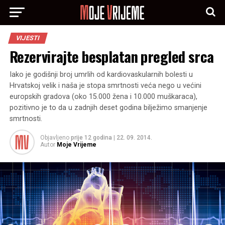
VIJESTI
Rezervirajte besplatan pregled srca
Iako je godišnji broj umrlih od kardiovaskularnih bolesti u
Hrvatskoj velik i naša je stopa smrtnosti veća nego u većini
europskih gradova (oko 15.000 žena i 10.000 muškaraca),
pozitivno je to da u zadnjih deset godina bilježimo smanjenje
smrtnosti.
Objavljeno
prije 12 godina
|
22. 09. 2014.
Autor
Moje Vrijeme