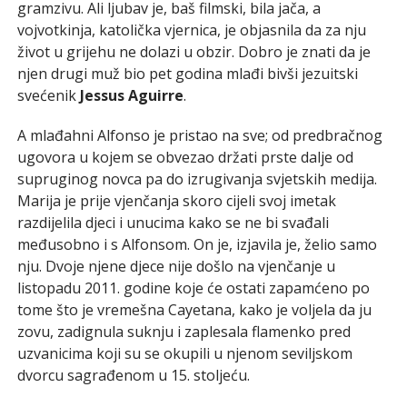
gramzivu. Ali ljubav je, baš filmski, bila jača, a
vojvotkinja, katolička vjernica, je objasnila da za nju
život u grijehu ne dolazi u obzir. Dobro je znati da je
njen drugi muž bio pet godina mlađi bivši jezuitski
svećenik
Jessus Aguirre
.
A mlađahni Alfonso je pristao na sve; od predbračnog
ugovora u kojem se obvezao držati prste dalje od
supruginog novca pa do izrugivanja svjetskih medija.
Marija je prije vjenčanja skoro cijeli svoj imetak
razdijelila djeci i unucima kako se ne bi svađali
međusobno i s Alfonsom. On je, izjavila je, želio samo
nju. Dvoje njene djece nije došlo na vjenčanje u
listopadu 2011. godine koje će ostati zapamćeno po
tome što je vremešna Cayetana, kako je voljela da ju
zovu, zadignula suknju i zaplesala flamenko pred
uzvanicima koji su se okupili u njenom seviljskom
dvorcu sagrađenom u 15. stoljeću.