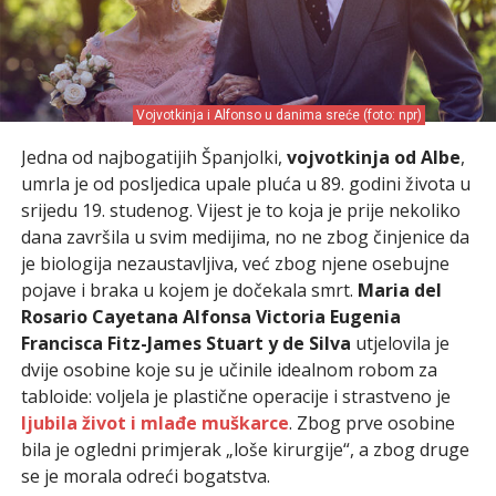
Vojvotkinja i Alfonso u danima sreće (foto: npr)
Jedna od najbogatijih Španjolki,
vojvotkinja od Albe
,
umrla je od posljedica upale pluća u 89. godini života u
srijedu 19. studenog. Vijest je to koja je prije nekoliko
dana završila u svim medijima, no ne zbog činjenice da
je biologija nezaustavljiva, već zbog njene osebujne
pojave i braka u kojem je dočekala smrt.
Maria del
Rosario Cayetana Alfonsa Victoria Eugenia
Francisca Fitz-James Stuart y de Silva
utjelovila je
dvije osobine koje su je učinile idealnom robom za
tabloide: voljela je plastične operacije i strastveno je
ljubila život i mlađe muškarce
. Zbog prve osobine
bila je ogledni primjerak „loše kirurgije“, a zbog druge
se je morala odreći bogatstva.