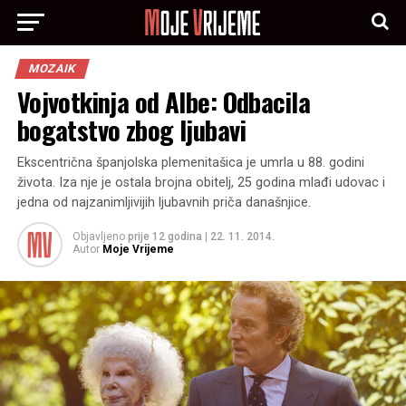
MOZAIK
Vojvotkinja od Albe: Odbacila
bogatstvo zbog ljubavi
Ekscentrična španjolska plemenitašica je umrla u 88. godini
života. Iza nje je ostala brojna obitelj, 25 godina mlađi udovac i
jedna od najzanimljivijih ljubavnih priča današnjice.
Objavljeno
prije 12 godina
|
22. 11. 2014.
Autor
Moje Vrijeme