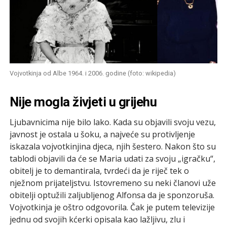
Vojvotkinja od Albe 1964. i 2006. godine (foto: wikipedia)
Nije mogla živjeti u grijehu
Ljubavnicima nije bilo lako. Kada su objavili svoju vezu,
javnost je ostala u šoku, a najveće su protivljenje
iskazala vojvotkinjina djeca, njih šestero. Nakon što su
tablodi objavili da će se Maria udati za svoju „igračku“,
obitelj je to demantirala, tvrdeći da je riječ tek o
nježnom prijateljstvu. Istovremeno su neki članovi uže
obitelji optužili zaljubljenog Alfonsa da je sponzoruša.
Vojvotkinja je oštro odgovorila. Čak je putem televizije
jednu od svojih kćerki opisala kao lažljivu, zlu i