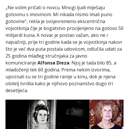
„Ne volim pričati o novcu. Mnogi ljudi miješaju
gotovinu s imovinom. Mi nikada nismo imali puno
gotovine“, rekla je svojevremeno ekscentrična
vojvotkinja čije je bogatstvo procijenjeno na gotovo 50
milijardi kuna. A novac je postao važan, ako ne i
najvažniji, prije tri godine kada se je vojvotkinja nakon
što je već dva puta postala udovicom, odlučila udati za
25 godina mlađeg stručnjaka za javno
komuniciranje
Alfonsa Dieza
. Njoj je tada bilo 85, a
mladoženji tek 60 godina. Prema nekim izvorima,
upoznali su se tri godine ranije u kinu, dok je njena
obitelj tvrdila kako je njihovo poznanstvo dugo tri
desetljeća.