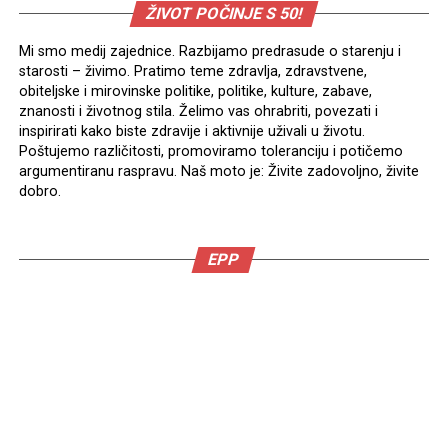
ŽIVOT POČINJE S 50!
Mi smo medij zajednice. Razbijamo predrasude o starenju i
starosti – živimo. Pratimo teme zdravlja, zdravstvene,
obiteljske i mirovinske politike, politike, kulture, zabave,
znanosti i životnog stila. Želimo vas ohrabriti, povezati i
inspirirati kako biste zdravije i aktivnije uživali u životu.
Poštujemo različitosti, promoviramo toleranciju i potičemo
argumentiranu raspravu. Naš moto je: Živite zadovoljno, živite
dobro.
EPP