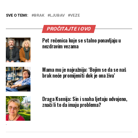
SVE O TEMI:
BRAK
LJUBAV
VEZE
PROČITAJTE I OVO
Pet rečenica koje se stalno ponavljaju u
nezdravim vezama
Mama mu je najvažnija: ‘Bojim se da se naš
brak neće promijeniti dok je ona živa’
Draga Ksenija: Sin i snaha ljetuju odvojeno,
znači li to da imaju problema?
.