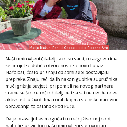
Marija Blažur i Danijel Cessare (foto: Gordana Arh)
Naši umirovljeni čitatelji, ako su sami, u razgovorima
se nerijetko dotiču otvorenosti za novu ljubav.
Nažalost, često priznaju da sami sebi postavljaju
prepreke. Znaju reći da ih nakon gubitka supružnika
muči grižnja savjesti pri pomisli na novog partnera,
srame se što će reći obitelj, ne izlaze i ne uvode nove
aktivnosti u život. Ima i onih kojima su niske mirovine
opravdanje za ostanak kod kuće.
Da je prava ljubav moguća i u trećoj životnoj dobi,
najbolji su svjedoci naši umirovljeni sugovornici