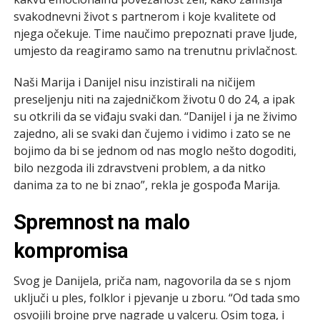
svakodnevni život s partnerom i koje kvalitete od
njega očekuje. Time naučimo prepoznati prave ljude,
umjesto da reagiramo samo na trenutnu privlačnost.
Naši Marija i Danijel nisu inzistirali na ničijem
preseljenju niti na zajedničkom životu 0 do 24, a ipak
su otkrili da se viđaju svaki dan. “Danijel i ja ne živimo
zajedno, ali se svaki dan čujemo i vidimo i zato se ne
bojimo da bi se jednom od nas moglo nešto dogoditi,
bilo nezgoda ili zdravstveni problem, a da nitko
danima za to ne bi znao”, rekla je gospođa Marija.
Spremnost na malo
kompromisa
Svog je Danijela, priča nam, nagovorila da se s njom
uključi u ples, folklor i pjevanje u zboru. “Od tada smo
osvojili brojne prve nagrade u valceru. Osim toga, i