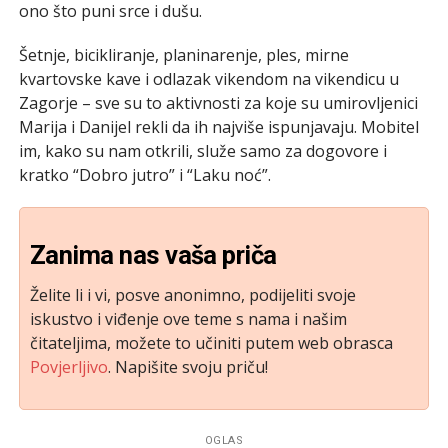
ono što puni srce i dušu.
Šetnje, bicikliranje, planinarenje, ples, mirne
kvartovske kave i odlazak vikendom na vikendicu u
Zagorje – sve su to aktivnosti za koje su umirovljenici
Marija i Danijel rekli da ih najviše ispunjavaju. Mobitel
im, kako su nam otkrili, služe samo za dogovore i
kratko “Dobro jutro” i “Laku noć”.
Zanima nas vaša priča
Želite li i vi, posve anonimno, podijeliti svoje
iskustvo i viđenje ove teme s nama i našim
čitateljima, možete to učiniti putem web obrasca
Povjerljivo
. Napišite svoju priču!
OGLAS