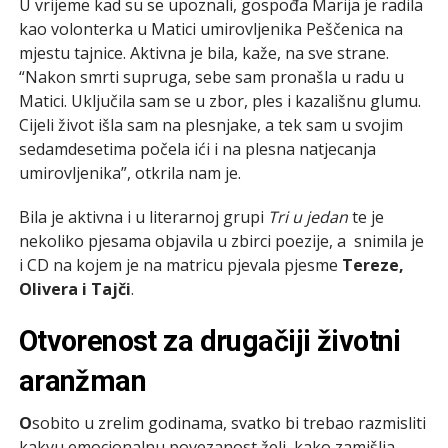
U vrijeme kad su se upoznali, gospođa Marija je radila
kao volonterka u Matici umirovljenika Peščenica na
mjestu tajnice. Aktivna je bila, kaže, na sve strane.
“Nakon smrti supruga, sebe sam pronašla u radu u
Matici. Uključila sam se u zbor, ples i kazališnu glumu.
Cijeli život išla sam na plesnjake, a tek sam u svojim
sedamdesetima počela ići i na plesna natjecanja
umirovljenika”, otkrila nam je.
Bila je aktivna i u literarnoj grupi
Tri u jedan
te je
nekoliko pjesama objavila u zbirci poezije, a snimila je
i CD na kojem je na matricu pjevala pjesme
Tereze,
Olivera i Tajči
.
Otvorenost za drugačiji životni
aranžman
O
sobito u zrelim godinama, svatko bi trebao razmisliti
kakvu emocionalnu povezanost želi, kako zamišlja