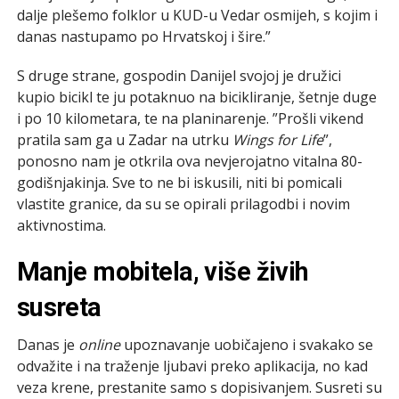
dalje plešemo folklor u KUD-u Vedar osmijeh, s kojim i
danas nastupamo po Hrvatskoj i šire.”
S druge strane, gospodin Danijel svojoj je družici
kupio bicikl te ju potaknuo na bicikliranje, šetnje duge
i po 10 kilometara, te na planinarenje. ”Prošli vikend
pratila sam ga u Zadar na utrku
Wings for Life
”,
ponosno nam je otkrila ova nevjerojatno vitalna 80-
godišnjakinja. Sve to ne bi iskusili, niti bi pomicali
vlastite granice, da su se opirali prilagodbi i novim
aktivnostima.
Manje mobitela, više živih
susreta
Danas je
online
upoznavanje uobičajeno i svakako se
odvažite i na traženje ljubavi preko aplikacija, no kad
veza krene, prestanite samo s dopisivanjem. Susreti su