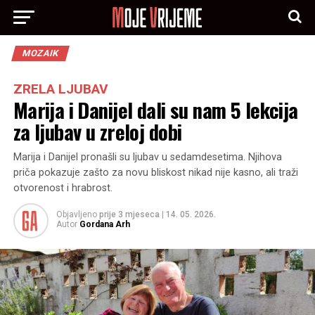
MOZAIK
ZRELA LJUBAV
Marija i Danijel dali su nam 5 lekcija
za ljubav u zreloj dobi
Marija i Danijel pronašli su ljubav u sedamdesetima. Njihova
priča pokazuje zašto za novu bliskost nikad nije kasno, ali traži
otvorenost i hrabrost.
Objavljeno
prije 3 mjeseca
|
14. 05. 2026.
Autor
Gordana Arh