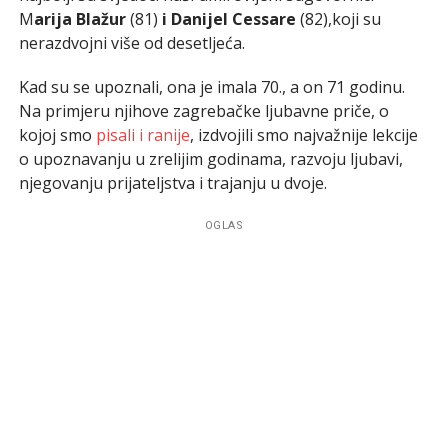
M
arija Blažur
(81)
i Danijel Cessare
(82),koji su
nerazdvojni više od desetljeća.
Kad su se upoznali, ona je imala 70., a on 71 godinu.
Na primjeru njihove zagrebačke ljubavne priče, o
kojoj smo
pisali i ranije
, izdvojili smo najvažnije lekcije
o upoznavanju u zrelijim godinama, razvoju ljubavi,
njegovanju prijateljstva i trajanju u dvoje.
OGLAS