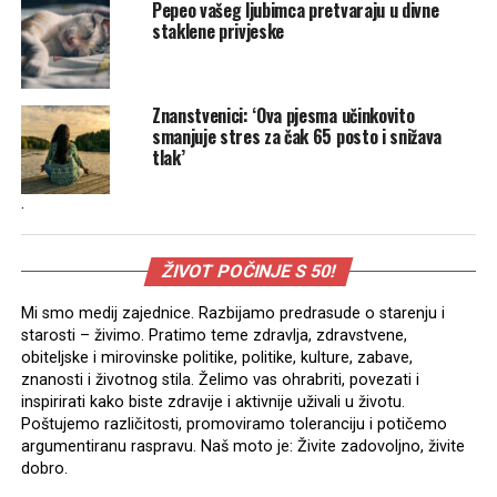
Pepeo vašeg ljubimca pretvaraju u divne
staklene privjeske
Znanstvenici: ‘Ova pjesma učinkovito
smanjuje stres za čak 65 posto i snižava
tlak’
.
ŽIVOT POČINJE S 50!
Mi smo medij zajednice. Razbijamo predrasude o starenju i
starosti – živimo. Pratimo teme zdravlja, zdravstvene,
obiteljske i mirovinske politike, politike, kulture, zabave,
znanosti i životnog stila. Želimo vas ohrabriti, povezati i
inspirirati kako biste zdravije i aktivnije uživali u životu.
Poštujemo različitosti, promoviramo toleranciju i potičemo
argumentiranu raspravu. Naš moto je: Živite zadovoljno, živite
dobro.