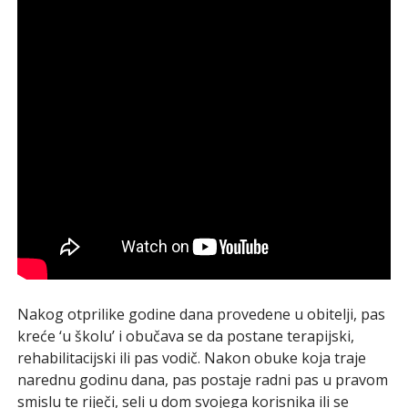
Nakog otprilike godine dana provedene u obitelji, pas
kreće ‘u školu’ i obučava se da postane terapijski,
rehabilitacijski ili pas vodič. Nakon obuke koja traje
narednu godinu dana, pas postaje radni pas u pravom
smislu te riječi, seli u dom svojega korisnika ili se