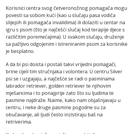
Korisnici centra svog četveronožnog pomagača mogu
povesti sa sobom kući (kao u slučaju pasa vodiča
slijepih ili pomagača invalidima) ili dolaziti u centar na
igru s psom (što je najčešći slučaj kod terapije djece s
različitim poremećajima). U svakom slučaju, druženje
sa pažljivo odgojenim i istreniranim psom za korisnike
je besplatno.
A da bi psi doista i postali takvi vrijedni pomagači,
brine cijeli tim stručnjaka i volontera. U centru Silver
psi se i uzgajaju, a najčešće se radi o pasminama
labrador retriever, golden retriever te njihovim
mješancima i to ponajprije zato što su ljudima te
pasmine najdraže. Naime, kako nam objašnjavaju u
centru, i neke druge pasmine pogodne su za
obučavanje, ali ljudi često inzistiraju baš na
retriverima.