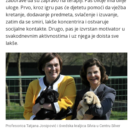
zaborave da su zapravo na terapiji. Pas ovdje ima dvije
uloge. Prvo, kroz igru pas će djetetu pomoći da vježba
kretanje, dodavanje predmeta, svlačenje i izuvanje,
zatim da se smiri, lakše koncentrira i ostvaruje
socijalne kontakte. Drugo, pas je izvrstan motivator u
svakodnevnim aktivnostima i uz njega je doista sve
lakše.
Profesorica Tatjana Josipović i švedska kraljica Silvia u Centru Silver