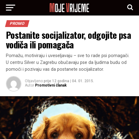
PROMO
Postanite socijalizator, odgojite psa
vodiča ili pomagača
Pomažu, motiviraju i uveseljavaju – sve to rade psi pomagači.
U centru Silver u Zagrebu obučavaju pse da ljudima budu od
pomoći i pozivaju vas da postanete socijalizator.
Objavljeno
prije 12 godina
|
04. 01. 2015.
Autor
Promotivni članak