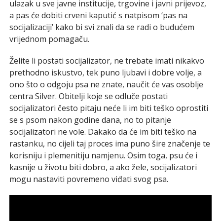
ulazak u sve javne institucije, trgovine i javni prijevoz,
a pas će dobiti crveni kaputić s natpisom ‘pas na
socijalizaciji’ kako bi svi znali da se radi o budućem
vrijednom pomagaču.
Želite li postati socijalizator, ne trebate imati nikakvo
prethodno iskustvo, tek puno ljubavi i dobre volje, a
ono što o odgoju psa ne znate, naučit će vas osoblje
centra Silver. Obitelji koje se odluče postati
socijalizatori često pitaju neće li im biti teško oprostiti
se s psom nakon godine dana, no to pitanje
socijalizatori ne vole. Dakako da će im biti teško na
rastanku, no cijeli taj proces ima puno šire značenje te
korisniju i plemenitiju namjenu. Osim toga, psu će i
kasnije u životu biti dobro, a ako žele, socijalizatori
mogu nastaviti povremeno viđati svog psa.