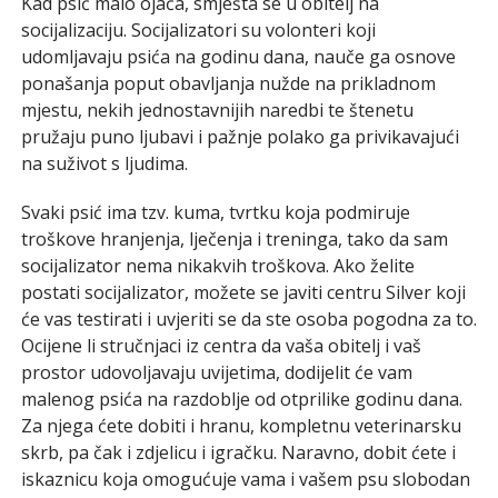
Kad psić malo ojača, smješta se u obitelj na
socijalizaciju. Socijalizatori su volonteri koji
udomljavaju psića na godinu dana, nauče ga osnove
ponašanja poput obavljanja nužde na prikladnom
mjestu, nekih jednostavnijih naredbi te štenetu
pružaju puno ljubavi i pažnje polako ga privikavajući
na suživot s ljudima.
Svaki psić ima tzv. kuma, tvrtku koja podmiruje
troškove hranjenja, lječenja i treninga, tako da sam
socijalizator nema nikakvih troškova. Ako želite
postati socijalizator, možete se javiti centru Silver koji
će vas testirati i uvjeriti se da ste osoba pogodna za to.
Ocijene li stručnjaci iz centra da vaša obitelj i vaš
prostor udovoljavaju uvijetima, dodijelit će vam
malenog psića na razdoblje od otprilike godinu dana.
Za njega ćete dobiti i hranu, kompletnu veterinarsku
skrb, pa čak i zdjelicu i igračku. Naravno, dobit ćete i
iskaznicu koja omogućuje vama i vašem psu slobodan