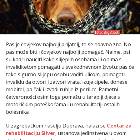
foto: BigStock
Pas je čovjekov najbolji prijatelj, to se odavno zna. No
pas može biti i čovjekov najbolji pomagač. Naime, psi
su kadri naučiti kako slijepim osobama ili onima s
invaliditetom pomagati u svakodnevnom životu: pas će
tako sigurno slijepu osobu voditi ulicom, pomagati
invalidu da otvori i zatvori vrata, izuje cipele, donese
mobitel, pa čak i izvadi rublje iz perilice. Pametni
četveronošci osim toga pomažu u terapiji djece s
motoričkim poteškoćama i u rehabilitaciji ostalih
bolesnika.
U zagrebačkom naselju Dubrava, nalazi se
Centar za
rehabilitaciju Silver
, ustanova jedinstvena u ovom