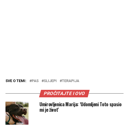
SVE O TEMI:
PAS
SLIJEPI
TERAPIJA
PROČITAJTE I OVO
Umirovljenica Marija: ‘Udomljeni Toto spasio
mi je život’