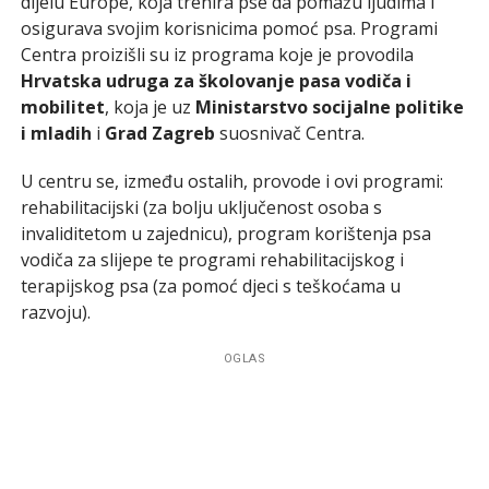
dijelu Europe, koja trenira pse da pomažu ljudima i
osigurava svojim korisnicima pomoć psa. Programi
Centra proizišli su iz programa koje je provodila
Hrvatska udruga za školovanje pasa vodiča i
mobilitet
, koja je uz
Ministarstvo socijalne politike
i mladih
i
Grad Zagreb
suosnivač Centra.
U centru se, između ostalih, provode i ovi programi:
rehabilitacijski (za bolju uključenost osoba s
invaliditetom u zajednicu), program korištenja psa
vodiča za slijepe te programi rehabilitacijskog i
terapijskog psa (za pomoć djeci s teškoćama u
razvoju).
OGLAS