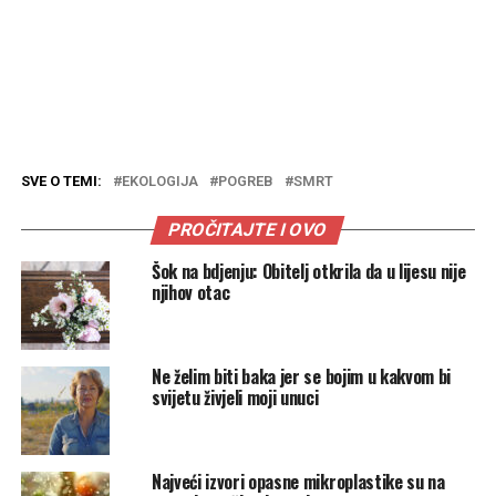
SVE O TEMI:
EKOLOGIJA
POGREB
SMRT
PROČITAJTE I OVO
Šok na bdjenju: Obitelj otkrila da u lijesu nije
njihov otac
Ne želim biti baka jer se bojim u kakvom bi
svijetu živjeli moji unuci
Najveći izvori opasne mikroplastike su na