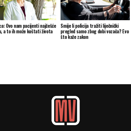
ica: Ovo nam pacijenti najčešće
Smije li policija tražiti liječnički
, a to ih može koštati života
pregled samo zbog dobi vozača? Evo
što kaže zakon