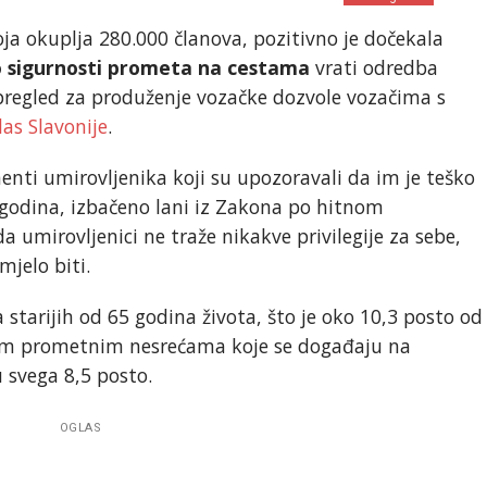
ja okuplja 280.000 članova, pozitivno je dočekala
 sigurnosti prometa na cestama
vrati odredba
 pregled za produženje vozačke dozvole vozačima s
las Slavonije
.
nti umirovljenika koji su upozoravali da im je teško
 godina, izbačeno lani iz Zakona po hitnom
a umirovljenici ne traže nikakve privilegije za sebe,
mjelo biti.
starijih od 65 godina života, što je oko 10,3 posto od
vim prometnim nesrećama koje se događaju na
 svega 8,5 posto.
OGLAS