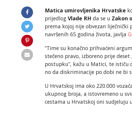
Matica umirovljenika Hrvatske
ko
prijedlog
Vlade RH
da se u
Zakon o
prema kojoj nije obvezan liječnički
navršenih 65 godina života, javlja
G
“Time su konačno prihvaćeni argume
stečeno pravo, izboreno prije deset
postupku”, kažu u Matici, te ističu d
no da diskriminacije po dobi ne bi s
U Hrvatskoj ima oko 220.000 vozača 
ukupnog broja, a istovremeno u s
cestama u Hrvatskoj oni sudjeluju u