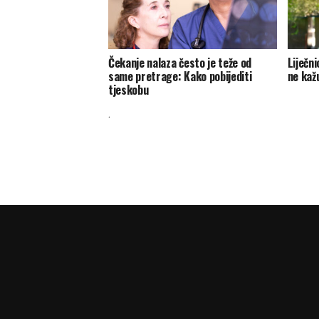
Čekanje nalaza često je teže od
Liječn
same pretrage: Kako pobijediti
ne kažu
tjeskobu
.