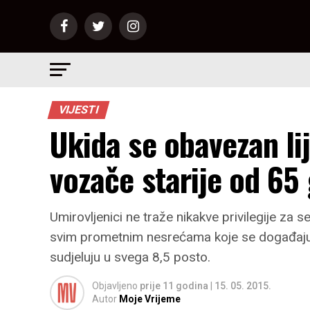
VIJESTI
Ukida se obavezan li
vozače starije od 65
Umirovljenici ne traže nikakve privilegije za s
svim prometnim nesrećama koje se događaju 
sudjeluju u svega 8,5 posto.
Objavljeno
prije 11 godina
|
15. 05. 2015.
Autor
Moje Vrijeme