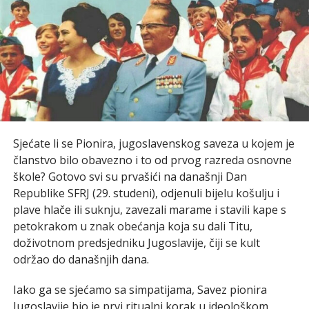
Sjećate li se Pionira, jugoslavenskog saveza u kojem je
članstvo bilo obavezno i to od prvog razreda osnovne
škole? Gotovo svi su prvašići na današnji Dan
Republike SFRJ (29. studeni), odjenuli bijelu košulju i
plave hlače ili suknju, zavezali marame i stavili kape s
petokrakom u znak obećanja koja su dali Titu,
doživotnom predsjedniku Jugoslavije, čiji se kult
održao do današnjih dana.
Iako ga se sjećamo sa simpatijama, Savez pionira
Jugoslavije bio je prvi ritualni korak u ideološkom