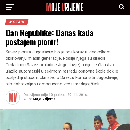
MOZAIK
Dan Republike: Danas kada
postajem pionir!
Savez pionira Jugoslavije bio je prvi korak u ideološkom
oblikovanju mladih generacije. Poslije njega su slijedili
Omladinci (Savez omladine Jugoslavije) u čije se članstvo
ulazilo automatski u sedmom razredu osnovne škole dok je
posljednji stupanj, članstvo u Savezu komunista Jugoslavije,
bilo dobrovoljno i omogućeno već u srednjoj školi.
Objavljeno
prije 10 godina
|
29. 11. 2016.
Autor
Moje Vrijeme