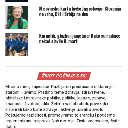
Mirovinska karta bivše Jugoslavije: Slovenija
na vrhu, BiH i Srbija na dnu
Karanfili, glazba i janjetina: Kako su radnice
nekad slavile 8. mart
.
ŽIVOT POČINJE S 50!
Mi smo medij zajednice. Razbijamo predrasude o starenju i
starosti – živimo. Pratimo teme zdravlja, zdravstvene,
obiteljske i mirovinske politike, politike, kulture, zabave,
znanosti i životnog stila. Želimo vas ohrabriti, povezati i
inspirirati kako biste zdravije i aktivnije uživali u životu.
Poštujemo različitosti, promoviramo toleranciju i potičemo
argumentiranu raspravu. Naš moto je: Živite zadovoljno, živite
dobro.