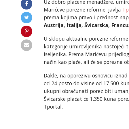
Uz dobro plaćene menadžere, umirov
Marićeve porezne reforme, javlja
Tp
prema kojima pravo i prednost napl
Austrija, Italija, Švicarska, Francu
U sklopu aktualne porezne reforme v
kategorije umirovljenika nastojeći 
iseljenika. Prema Marićevu prijedlog
način kao plaće, ali će se porezna 
Dakle, na oporezivu osnovicu iznad 
od 24 posto do visine od 17.500 kun
ukupni obračunati porez biti umanj
Švicarske plaćat će 1.350 kuna pore
Tportal.