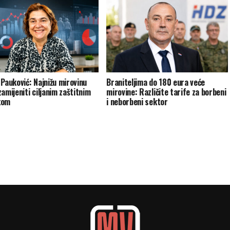
 Pauković: Najnižu mirovinu
Braniteljima do 180 eura veće
amijeniti ciljanim zaštitnim
mirovine: Različite tarife za borbeni
kom
i neborbeni sektor