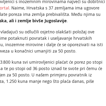
ljenici s inozemnim mirovinama najveći su dobitnici
ortal
. Naime, Hrvatska s 37 zemljama ima ugovore
ate poreza ima zemlja prebivališta. Među njima su
ska, ali i zemlje bivše Jugoslavije
.
ladajući su odlučili osjetno olakšati položaj ove
time potaknuti povratak i useljavanje hrvatskih
u, inozemne mirovine i dalje će se oporezivati na isti
obveza u konačnici umanjiti za 50 posto.
3.800 kuna svi umirovljenici plaćat će porez po stopi
a te po stopi od 36 posto iznad te svote pri čemu će
en za 50 posto. U našem primjeru povratnik iz
za, 1.250 kuna manje nego što plaća danas, piše