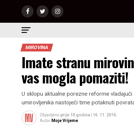
MIROVINA
Imate stranu mirovi
vas mogla pomaziti!
U sklopu aktualne porezne reforme vladajući s
umirovljenika nastojeći time potaknuti povratak
Objavljeno
prije 10 godina
|
16. 11. 2016.
Autor
Moje Vrijeme