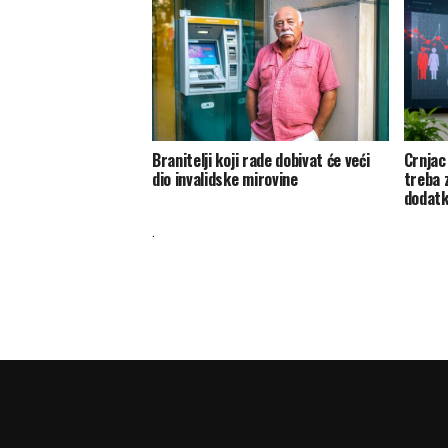
Branitelji koji rade dobivat će veći
Crnjac
dio invalidske mirovine
treba z
dodat
.