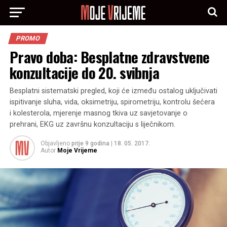
PROMO
Pravo doba: Besplatne zdravstvene
konzultacije do 20. svibnja
Besplatni sistematski pregled, koji će između ostalog uključivati
ispitivanje sluha, vida, oksimetriju, spirometriju, kontrolu šećera
i kolesterola, mjerenje masnog tkiva uz savjetovanje o
prehrani, EKG uz završnu konzultaciju s liječnikom.
Objavljeno
prije 9 godina
|
18. 05. 2017.
Autor
Moje Vrijeme