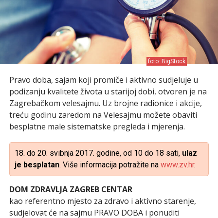
foto: BigStock
Pravo doba, sajam koji promiče i aktivno sudjeluje u
podizanju kvalitete života u starijoj dobi, otvoren je na
Zagrebačkom velesajmu. Uz brojne radionice i akcije,
treću godinu zaredom na Velesajmu možete obaviti
besplatne male sistematske pregleda i mjerenja.
18. do 20. svibnja 2017. godine, od 10 do 18 sati,
ulaz
je besplatan
. Više informacija potražite na
www.zv.hr
.
DOM ZDRAVLJA ZAGREB CENTAR
kao referentno mjesto za zdravo i aktivno starenje,
sudjelovat će na sajmu PRAVO DOBA i ponuditi