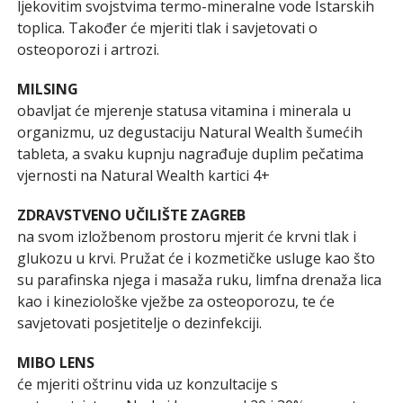
ljekovitim svojstvima termo-mineralne vode Istarskih
toplica. Također će mjeriti tlak i savjetovati o
osteoporozi i artrozi.
MILSING
obavljat će mjerenje statusa vitamina i minerala u
organizmu, uz degustaciju Natural Wealth šumećih
tableta, a svaku kupnju nagrađuje duplim pečatima
vjernosti na Natural Wealth kartici 4+
ZDRAVSTVENO UČILIŠTE ZAGREB
na svom izložbenom prostoru mjerit će krvni tlak i
glukozu u krvi. Pružat će i kozmetičke usluge kao što
su parafinska njega i masaža ruku, limfna drenaža lica
kao i kineziološke vježbe za osteoporozu, te će
savjetovati posjetitelje o dezinfekciji.
MIBO LENS
će mjeriti oštrinu vida uz konzultacije s