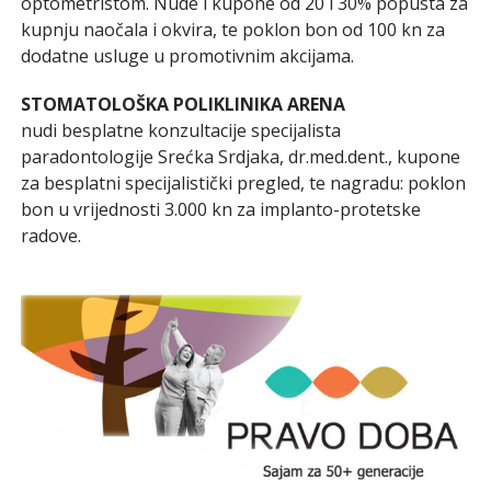
optometristom. Nude i kupone od 20 i 30% popusta za
kupnju naočala i okvira, te poklon bon od 100 kn za
dodatne usluge u promotivnim akcijama.
STOMATOLOŠKA POLIKLINIKA ARENA
nudi besplatne konzultacije specijalista
paradontologije Srećka Srdjaka, dr.med.dent., kupone
za besplatni specijalistički pregled, te nagradu: poklon
bon u vrijednosti 3.000 kn za implanto-protetske
radove.