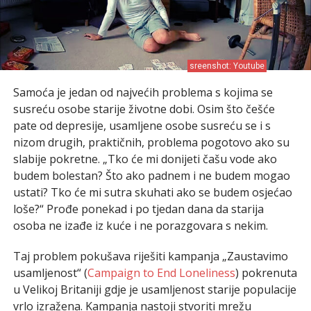
sreenshot: Youtube
Samoća je jedan od najvećih problema s kojima se
susreću osobe starije životne dobi. Osim što češće
pate od depresije, usamljene osobe susreću se i s
nizom drugih, praktičnih, problema pogotovo ako su
slabije pokretne. „Tko će mi donijeti čašu vode ako
budem bolestan? Što ako padnem i ne budem mogao
ustati? Tko će mi sutra skuhati ako se budem osjećao
loše?“ Prođe ponekad i po tjedan dana da starija
osoba ne izađe iz kuće i ne porazgovara s nekim.
Taj problem pokušava riješiti kampanja „Zaustavimo
usamljenost“ (
Campaign to End Loneliness
) pokrenuta
u Velikoj Britaniji gdje je usamljenost starije populacije
vrlo izražena. Kampanja nastoji stvoriti mrežu