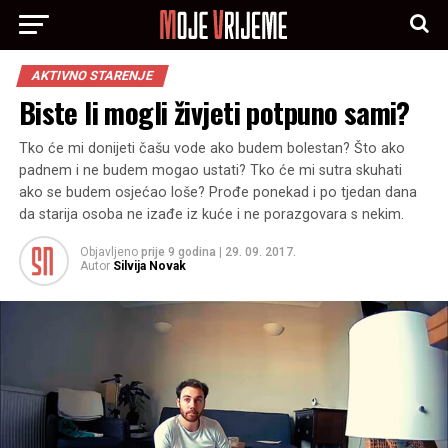
AKTIVNO STARENJE
Biste li mogli živjeti potpuno sami?
Tko će mi donijeti čašu vode ako budem bolestan? Što ako
padnem i ne budem mogao ustati? Tko će mi sutra skuhati
ako se budem osjećao loše? Prođe ponekad i po tjedan dana
da starija osoba ne izađe iz kuće i ne porazgovara s nekim.
Objavljeno
prije 9 godina
|
29. 09. 2017.
Autor
Silvija Novak