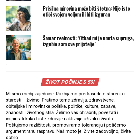
Prisilna mirovina može biti štetna: Nije isto
otići svojom voljom ili biti izguran
Šamar realnosti: ‘Otkad mi je umrla supruga,
izgubio sam sve prijatelje’
.
ŽIVOT POČINJE S 50!
Mi smo medij zajednice. Razbijamo predrasude o starenju i
starosti – živimo. Pratimo teme zdravlja, zdravstvene,
obiteljske i mirovinske politike, politike, kulture, zabave,
znanosti i životnog stila. Želimo vas ohrabriti, povezati i
inspirirati kako biste zdravije i aktivnije uživali u životu.
Poštujemo različitosti, promoviramo toleranciju i potičemo
argumentiranu raspravu. Naš moto je: Živite zadovoljno, živite
dobro.