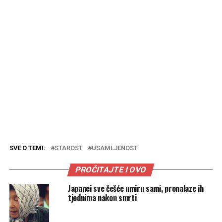
SVE O TEMI:
STAROST
USAMLJENOST
PROČITAJTE I OVO
Japanci sve češće umiru sami, pronalaze ih
tjednima nakon smrti