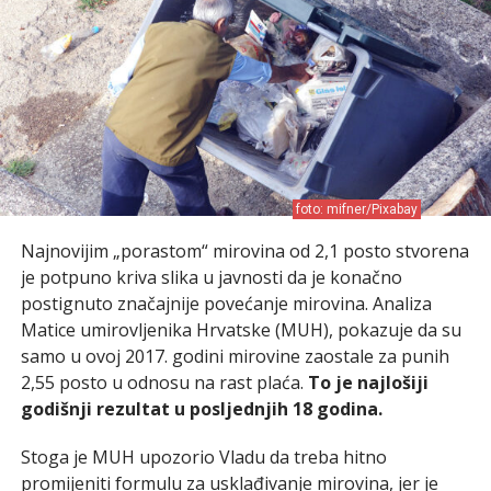
foto: mifner/Pixabay
Najnovijim „porastom“ mirovina od 2,1 posto stvorena
je potpuno kriva slika u javnosti da je konačno
postignuto značajnije povećanje mirovina. Analiza
Matice umirovljenika Hrvatske (MUH), pokazuje da su
samo u ovoj 2017. godini mirovine zaostale za punih
2,55 posto u odnosu na rast plaća.
To je najlošiji
godišnji rezultat u posljednjih 18 godina.
Stoga je MUH upozorio Vladu da treba hitno
promijeniti formulu za usklađivanje mirovina, jer je