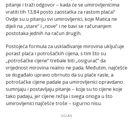
pitanje i traži odgovor – kada će se umirovljenicima
vratiti tih 13,84 posto zaostatka za rastom plaća?
Ovdje su u pitanju svi umirovljenici, koje Matica ne
dijeli na „stare“ i „nove“ i ne bavi se računanjem
postotaka jednih na račun drugih.
Postojeća formula za usklađivanje mirovina uključuje
porast plaća i potrošačkih cijena, s tim što su
„potrošačke cijene“ trebale biti „osigurač“ da
vrijednost mirovina realno ne pada. Međutim, najčešće
se događalo upravo obrnuto da su plaće rasle, a
potrošačke cijene padale pa umirovljenici opravdano
sumnjaju i postavljaju pitanje – koje su to cijene koje
tako padaju, jer cijene režija i svega onoga u što
umirovljenici najčešće troše – sigurno nisu.
OGLAS