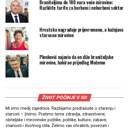
Braniteljima do 180 eura veće mirovine:
Različite tarife za borbeni i neborbeni sektor
Hrvatska nagrađuje prijevremene, a kažnjava
starosne mirovine
Plenković najavio da on diže braniteljske
mirovine, hakirao prijedlog Možemo
.
ŽIVOT POČINJE S 50!
Mi smo medij zajednice. Razbijamo predrasude o starenju i
starosti – živimo. Pratimo teme zdravlja, zdravstvene,
obiteljske i mirovinske politike, politike, kulture, zabave,
znanosti i životnog stila. Želimo vas ohrabriti, povezati i