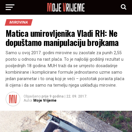
MIROVINA
Matica umirovljenika Vladi RH: Ne
dopuštamo manipulaciju brojkama
Samo u ovoj 2017. godini mirovine su zaostale za punih 2,55
posto u odnosu na rast plaća. To je najlošiji godišnji rezultat u
posljednjih 18 godina. MUH traži da se umjesto dosadašnje
kombinirane i komplicirane formule jednostavno uzme samo
jedan parametar i to onaj koji je veći – postotak porasta plaća
ili cijena i da se samo na temelju njega usklađuju mirovine.
Objavljeno
prije 9 godina
|
22. 09. 2017.
Autor
Moje Vrijeme