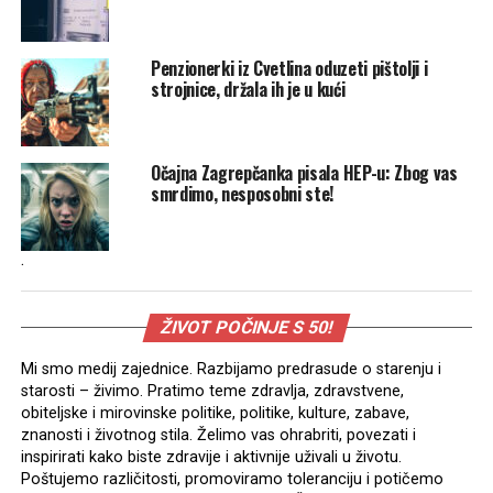
Penzionerki iz Cvetlina oduzeti pištolji i
strojnice, držala ih je u kući
Očajna Zagrepčanka pisala HEP-u: Zbog vas
smrdimo, nesposobni ste!
.
ŽIVOT POČINJE S 50!
Mi smo medij zajednice. Razbijamo predrasude o starenju i
starosti – živimo. Pratimo teme zdravlja, zdravstvene,
obiteljske i mirovinske politike, politike, kulture, zabave,
znanosti i životnog stila. Želimo vas ohrabriti, povezati i
inspirirati kako biste zdravije i aktivnije uživali u životu.
Poštujemo različitosti, promoviramo toleranciju i potičemo