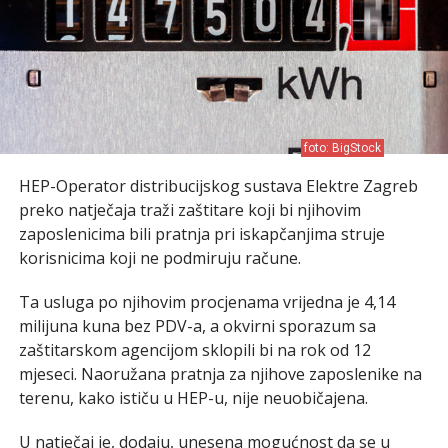
foto: BigStock
HEP-Operator distribucijskog sustava Elektre Zagreb
preko natječaja traži zaštitare koji bi njihovim
zaposlenicima bili pratnja pri iskapčanjima struje
korisnicima koji ne podmiruju račune.
Ta usluga po njihovim procjenama vrijedna je 4,14
milijuna kuna bez PDV-a, a okvirni sporazum sa
zaštitarskom agencijom sklopili bi na rok od 12
mjeseci. Naoružana pratnja za njihove zaposlenike na
terenu, kako ističu u HEP-u, nije neuobičajena.
U natječaj je, dodaju, unesena mogućnost da se u