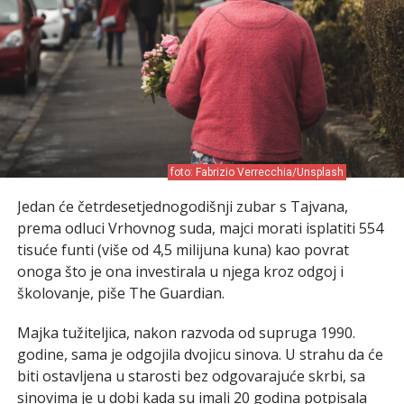
foto: Fabrizio Verrecchia/Unsplash
Jedan će četrdesetjednogodišnji zubar s Tajvana,
prema odluci Vrhovnog suda, majci morati isplatiti 554
tisuće funti (više od 4,5 milijuna kuna) kao povrat
onoga što je ona investirala u njega kroz odgoj i
školovanje, piše The Guardian.
Majka tužiteljica, nakon razvoda od supruga 1990.
godine, sama je odgojila dvojicu sinova. U strahu da će
biti ostavljena u starosti bez odgovarajuće skrbi, sa
sinovima je u dobi kada su imali 20 godina potpisala