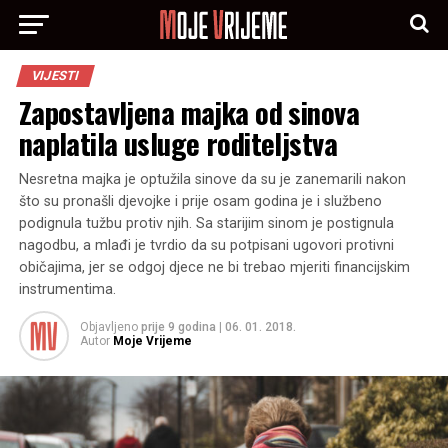
VIJESTI
Zapostavljena majka od sinova
naplatila usluge roditeljstva
Nesretna majka je optužila sinove da su je zanemarili nakon
što su pronašli djevojke i prije osam godina je i službeno
podignula tužbu protiv njih. Sa starijim sinom je postignula
nagodbu, a mlađi je tvrdio da su potpisani ugovori protivni
običajima, jer se odgoj djece ne bi trebao mjeriti financijskim
instrumentima.
Objavljeno
prije 9 godina
|
06. 01. 2018.
Autor
Moje Vrijeme