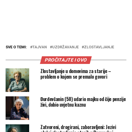
SVE O TEMI:
TAJVAN
UZDRŽAVANJE
ZLOSTAVLJANJE
PROČITAJTE I OVO
Zlostavljanje u domovima za starije –
problem o kojem se premalo govori
Đurđevčanin (58) udario majku od čije penzije
živi, dobio uvjetnu kaznu
Zatvoreni, drogirani, zaboravljeni: Jezivi