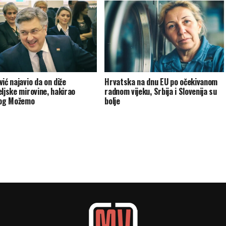
ić najavio da on diže
Hrvatska na dnu EU po očekivanom
eljske mirovine, hakirao
radnom vijeku, Srbija i Slovenija su
log Možemo
bolje