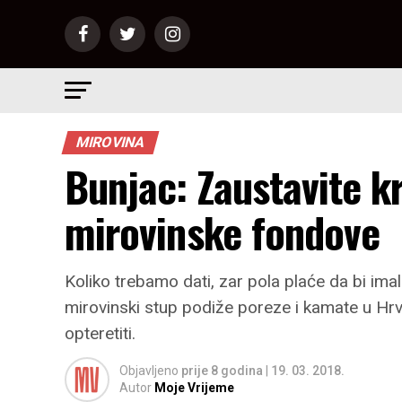
MIROVINA
Bunjac: Zaustavite k
mirovinske fondove
Koliko trebamo dati, zar pola plaće da bi im
mirovinski stup podiže poreze i kamate u Hrv
opteretiti.
Objavljeno
prije 8 godina
|
19. 03. 2018.
Autor
Moje Vrijeme