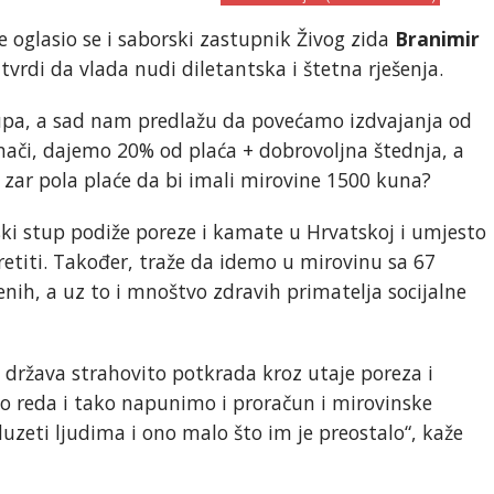
oglasio se i saborski zastupnik Živog zida
Branimir
 tvrdi da vlada nudi diletantska i štetna rješenja.
upa, a sad nam predlažu da povećamo izdvajanja od
nači, dajemo 20% od plaća + dobrovoljna štednja, a
, zar pola plaće da bi imali mirovine 1500 kuna?
ki stup podiže poreze i kamate u Hrvatskoj i umjesto
etiti. Također, traže da idemo u mirovinu sa 67
ih, a uz to i mnoštvo zdravih primatelja socijalne
 država strahovito potkrada kroz utaje poreza i
o reda i tako napunimo i proračun i mirovinske
duzeti ljudima i ono malo što im je preostalo“, kaže