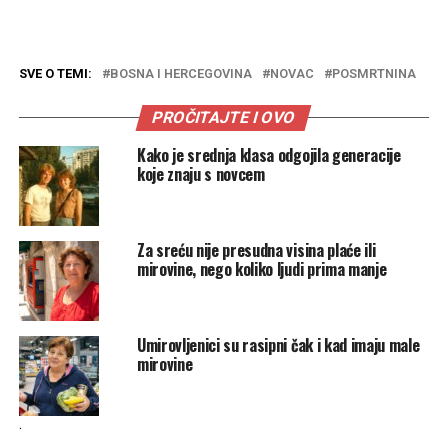
SVE O TEMI:
BOSNA I HERCEGOVINA
NOVAC
POSMRTNINA
PROČITAJTE I OVO
Kako je srednja klasa odgojila generacije
koje znaju s novcem
Za sreću nije presudna visina plaće ili
mirovine, nego koliko ljudi prima manje
Umirovljenici su rasipni čak i kad imaju male
mirovine
.