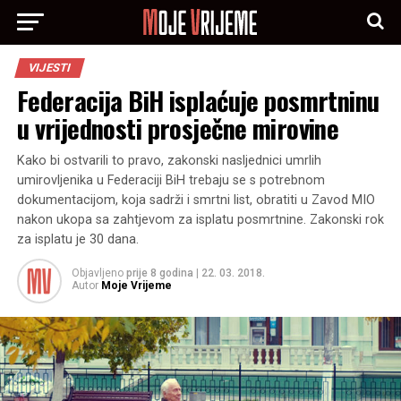
VIJESTI
Federacija BiH isplaćuje posmrtninu
u vrijednosti prosječne mirovine
Kako bi ostvarili to pravo, zakonski nasljednici umrlih
umirovljenika u Federaciji BiH trebaju se s potrebnom
dokumentacijom, koja sadrži i smrtni list, obratiti u Zavod MIO
nakon ukopa sa zahtjevom za isplatu posmrtnine. Zakonski rok
za isplatu je 30 dana.
Objavljeno
prije 8 godina
|
22. 03. 2018.
Autor
Moje Vrijeme