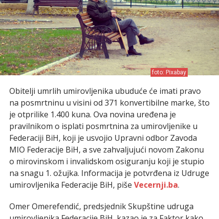
foto: Pixabay
Obitelji umrlih umirovljenika ubuduće će imati pravo
na posmrtninu u visini od 371 konvertibilne marke, što
je otprilike 1.400 kuna. Ova novina uređena je
pravilnikom o isplati posmrtnina za umirovljenike u
Federaciji BiH, koji je usvojio Upravni odbor Zavoda
MIO Federacije BiH, a sve zahvaljujući novom Zakonu
o mirovinskom i invalidskom osiguranju koji je stupio
na snagu 1. ožujka. Informacija je potvrđena iz Udruge
umirovljenika Federacije BiH, piše
Vecernji.ba
.
Omer Omerefendić, predsjednik Skupštine udruga
umirovljenika Federacije BiH, kazao je za Faktor kako