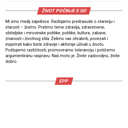
ŽIVOT POČINJE S 50!
Mi smo medij zajednice. Razbijamo predrasude o starenju i
starosti – živimo. Pratimo teme zdravlja, zdravstvene,
obiteljske i mirovinske politike, politike, kulture, zabave,
znanosti i životnog stila. Želimo vas ohrabriti, povezati i
inspirirati kako biste zdravije i aktivnije uživali u životu.
Poštujemo različitosti, promoviramo toleranciju i potičemo
argumentiranu raspravu. Naš moto je: Živite zadovoljno, živite
dobro.
EPP