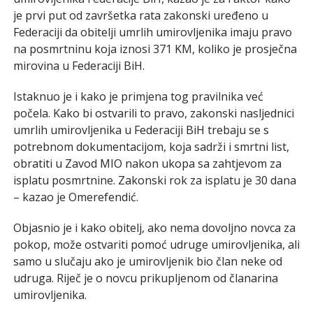
je prvi put od završetka rata zakonski uređeno u
Federaciji da obitelji umrlih umirovljenika imaju pravo
na posmrtninu koja iznosi 371 KM, koliko je prosječna
mirovina u Federaciji BiH.
Istaknuo je i kako je primjena tog pravilnika već
počela. Kako bi ostvarili to pravo, zakonski nasljednici
umrlih umirovljenika u Federaciji BiH trebaju se s
potrebnom dokumentacijom, koja sadrži i smrtni list,
obratiti u Zavod MIO nakon ukopa sa zahtjevom za
isplatu posmrtnine. Zakonski rok za isplatu je 30 dana
– kazao je Omerefendić.
Objasnio je i kako obitelj, ako nema dovoljno novca za
pokop, može ostvariti pomoć udruge umirovljenika, ali
samo u slučaju ako je umirovljenik bio član neke od
udruga. Riječ je o novcu prikupljenom od članarina
umirovljenika.