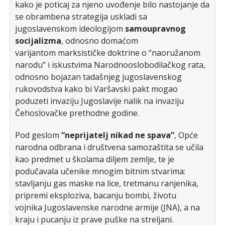
kako je poticaj za njeno uvođenje bilo nastojanje da
se obrambena strategija uskladi sa
jugoslavenskom ideologijom
samoupravnog
socijalizma
, odnosno domaćom
varijantom marksističke doktrine o “naoružanom
narodu” i iskustvima Narodnooslobodilačkog rata,
odnosno bojazan tadašnjeg jugoslavenskog
rukovodstva kako bi Varšavski pakt mogao
poduzeti invaziju Jugoslavije nalik na invaziju
Čehoslovačke prethodne godine.
Pod geslom
“neprijatelj nikad ne spava”
, Opće
narodna odbrana i društvena samozaštita se učila
kao predmet u školama diljem zemlje, te je
podučavala učenike mnogim bitnim stvarima:
stavljanju gas maske na lice, tretmanu ranjenika,
pripremi eksploziva, bacanju bombi, životu
vojnika Jugoslavenske narodne armije (JNA), a na
kraju i pucanju iz prave puške na streljani.