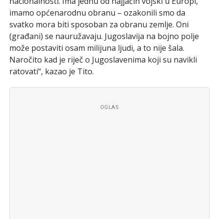
nacionalnosti. Ima jednu od najjačih vojski u Europi,
imamo općenarodnu obranu – ozakonili smo da
svatko mora biti sposoban za obranu zemlje. Oni
(građani) se nauružavaju. Jugoslavija na bojno polje
može postaviti osam milijuna ljudi, a to nije šala.
Naročito kad je riječ o Jugoslavenima koji su navikli
ratovati“, kazao je Tito.
OGLAS