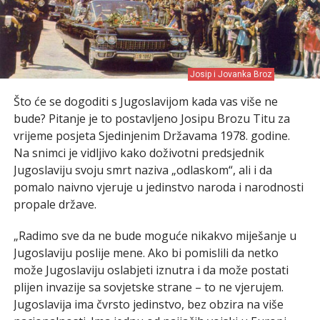
Josip i Jovanka Broz
Što će se dogoditi s Jugoslavijom kada vas više ne
bude? Pitanje je to postavljeno Josipu Brozu Titu za
vrijeme posjeta Sjedinjenim Državama 1978. godine.
Na snimci je vidljivo kako doživotni predsjednik
Jugoslaviju svoju smrt naziva „odlaskom“, ali i da
pomalo naivno vjeruje u jedinstvo naroda i narodnosti
propale države.
„Radimo sve da ne bude moguće nikakvo miješanje u
Jugoslaviju poslije mene. Ako bi pomislili da netko
može Jugoslaviju oslabjeti iznutra i da može postati
plijen invazije sa sovjetske strane – to ne vjerujem.
Jugoslavija ima čvrsto jedinstvo, bez obzira na više