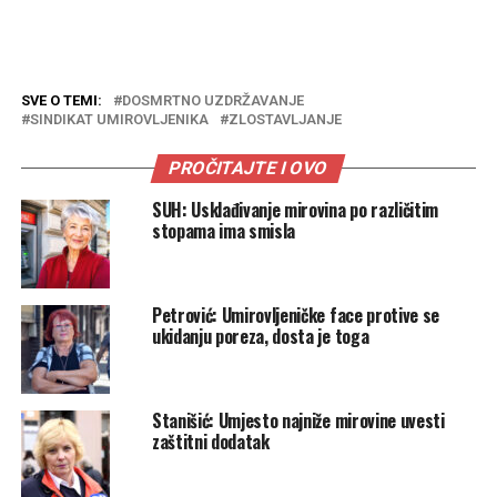
SVE O TEMI:
DOSMRTNO UZDRŽAVANJE
SINDIKAT UMIROVLJENIKA
ZLOSTAVLJANJE
PROČITAJTE I OVO
SUH: Usklađivanje mirovina po različitim
stopama ima smisla
Petrović: Umirovljeničke face protive se
ukidanju poreza, dosta je toga
Stanišić: Umjesto najniže mirovine uvesti
zaštitni dodatak