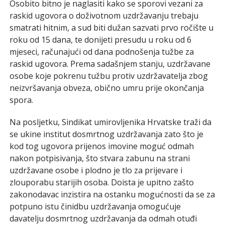
Osobito bitno je naglasiti kako se sporovi vezani za
raskid ugovora o doživotnom uzdržavanju trebaju
smatrati hitnim, a sud biti dužan sazvati prvo ročište u
roku od 15 dana, te donijeti presudu u roku od 6
mjeseci, računajući od dana podnošenja tužbe za
raskid ugovora. Prema sadašnjem stanju, uzdržavane
osobe koje pokrenu tužbu protiv uzdržavatelja zbog
neizvršavanja obveza, obično umru prije okončanja
spora.
Na posljetku, Sindikat umirovljenika Hrvatske traži da
se ukine institut dosmrtnog uzdržavanja zato što je
kod tog ugovora prijenos imovine moguć odmah
nakon potpisivanja, što stvara zabunu na strani
uzdržavane osobe i plodno je tlo za prijevare i
zlouporabu starijih osoba. Doista je upitno zašto
zakonodavac inzistira na ostanku mogućnosti da se za
potpuno istu činidbu uzdržavanja omogućuje
davatelju dosmrtnog uzdržavanja da odmah otuđi