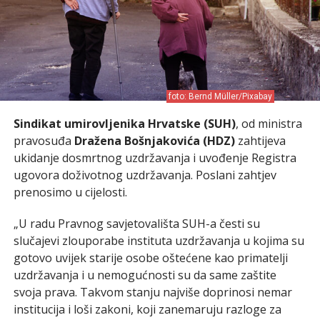
foto: Bernd Müller/Pixabay
Sindikat umirovljenika Hrvatske (SUH)
, od ministra
pravosuđa
Dražena Bošnjakovića (HDZ)
zahtijeva
ukidanje dosmrtnog uzdržavanja i uvođenje Registra
ugovora doživotnog uzdržavanja. Poslani zahtjev
prenosimo u cijelosti.
„U radu Pravnog savjetovališta SUH-a česti su
slučajevi zlouporabe instituta uzdržavanja u kojima su
gotovo uvijek starije osobe oštećene kao primatelji
uzdržavanja i u nemogućnosti su da same zaštite
svoja prava. Takvom stanju najviše doprinosi nemar
institucija i loši zakoni, koji zanemaruju razloge za