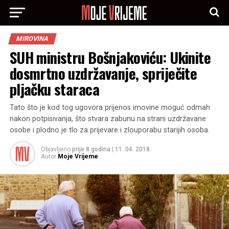
MIROVINA
SUH ministru Bošnjakoviću: Ukinite
dosmrtno uzdržavanje, spriječite
pljačku staraca
Tato što je kod tog ugovora prijenos imovine moguć odmah
nakon potpisivanja, što stvara zabunu na strani uzdržavane
osobe i plodno je tlo za prijevare i zlouporabu starijih osoba.
Objavljeno
prije 8 godina
|
11. 04. 2018.
Autor
Moje Vrijeme