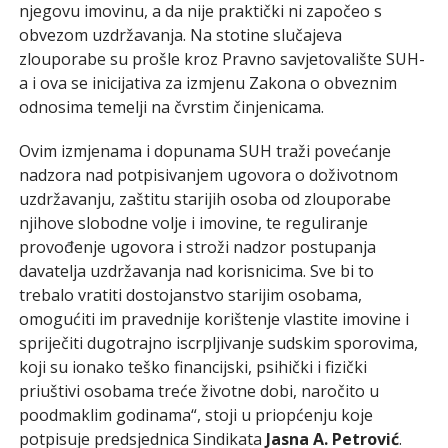
njegovu imovinu, a da nije praktički ni započeo s
obvezom uzdržavanja. Na stotine slučajeva
zlouporabe su prošle kroz Pravno savjetovalište SUH-
a i ova se inicijativa za izmjenu Zakona o obveznim
odnosima temelji na čvrstim činjenicama.
Ovim izmjenama i dopunama SUH traži povećanje
nadzora nad potpisivanjem ugovora o doživotnom
uzdržavanju, zaštitu starijih osoba od zlouporabe
njihove slobodne volje i imovine, te reguliranje
provođenje ugovora i stroži nadzor postupanja
davatelja uzdržavanja nad korisnicima. Sve bi to
trebalo vratiti dostojanstvo starijim osobama,
omogućiti im pravednije korištenje vlastite imovine i
spriječiti dugotrajno iscrpljivanje sudskim sporovima,
koji su ionako teško financijski, psihički i fizički
priuštivi osobama treće životne dobi, naročito u
poodmaklim godinama“, stoji u priopćenju koje
potpisuje predsjednica Sindikata
Jasna A. Petrović
.