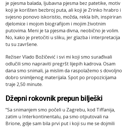
je pjesma balada, ljubavna pjesma bez patetike, motiv
koji je korišten bezbroj puta, ali koji je Zrinko hrabro i
svjesno ponovo iskoristio, možda, rekla bih, inspiriran
djelomice i mojom biografijom i mojim životnim
putovima. Meni je ta pjesma divna, neobično je volim.
No, kako je pretočiti u sliku, jer glazba i interpretacija
tu su završene.
Režiser Vlado Božičević i svi mi koji smo surađivali
odlučili smo napraviti pregršt lijepih kadrova. Osam
dana smo snimali, ja mislim da raspolažemo s dovoljno
dobro snimljenog materijala. Spot po propozicijama
traje 2,50 minute.
Džepni rokovnik prepun bilješki
“Sa snimanjem smo počeli u Zagrebu, kod Tiffanija,
zatim u Interkontinentalu, pa smo otputovali na
Brione, gdje sam bila prvi put i koji su me se dojmili