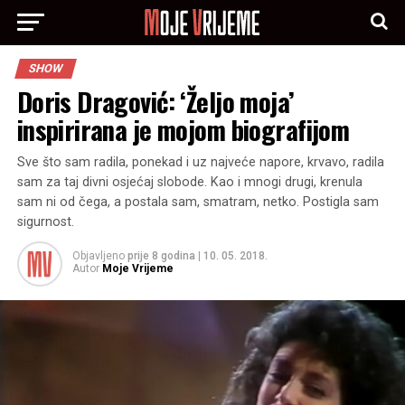
SHOW
Doris Dragović: ‘Željo moja’
inspirirana je mojom biografijom
Sve što sam radila, ponekad i uz najveće napore, krvavo, radila
sam za taj divni osjećaj slobode. Kao i mnogi drugi, krenula
sam ni od čega, a postala sam, smatram, netko. Postigla sam
sigurnost.
Objavljeno
prije 8 godina
|
10. 05. 2018.
Autor
Moje Vrijeme