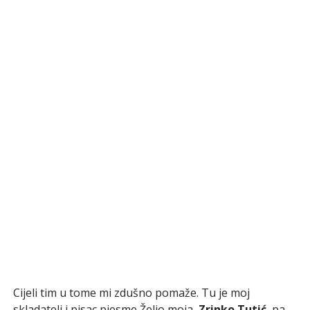
Cijeli tim u tome mi zdušno pomaže. Tu je moj
skladatelj i pisac pjesme Željo moja,
Zrinko Tutić
, pa