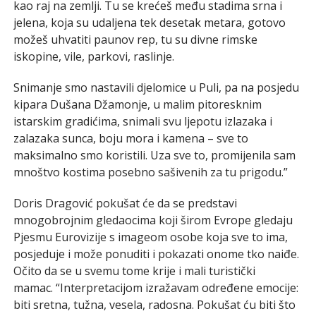
kao raj na zemlji. Tu se krećeš među stadima srna i
jelena, koja su udaljena tek desetak metara, gotovo
možeš uhvatiti paunov rep, tu su divne rimske
iskopine, vile, parkovi, raslinje.
Snimanje smo nastavili djelomice u Puli, pa na posjedu
kipara Dušana Džamonje, u malim pitoresknim
istarskim gradićima, snimali svu ljepotu izlazaka i
zalazaka sunca, boju mora i kamena – sve to
maksimalno smo koristili. Uza sve to, promijenila sam
mnoštvo kostima posebno sašivenih za tu prigodu.”
Doris Dragović pokušat će da se predstavi
mnogobrojnim gledaocima koji širom Evrope gledaju
Pjesmu Eurovizije s imageom osobe koja sve to ima,
posjeduje i može ponuditi i pokazati onome tko naiđe.
Očito da se u svemu tome krije i mali turistički
mamac. “Interpretacijom izražavam određene emocije:
biti sretna, tužna, vesela, radosna. Pokušat ću biti što