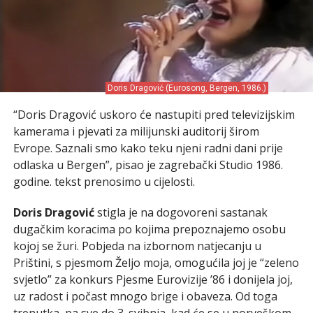
Doris Dragović (Eurosong, Bergen, 1986.)
“Doris Dragović uskoro će nastupiti pred televizijskim
kamerama i pjevati za milijunski auditorij širom
Evrope. Saznali smo kako teku njeni radni dani prije
odlaska u Bergen”, pisao je zagrebački Studio 1986.
godine. tekst prenosimo u cijelosti.
Doris Dragović
stigla je na dogovoreni sastanak
dugačkim koracima po kojima prepoznajemo osobu
kojoj se žuri. Pobjeda na izbornom natjecanju u
Prištini, s pjesmom Željo moja, omogućila joj je “zeleno
svjetlo” za konkurs Pjesme Eurovizije ’86 i donijela joj,
uz radost i počast mnogo brige i obaveza. Od toga
trenutka, pa sve do 3. svibnja, kad će se u norveškom