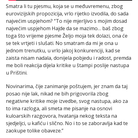
Smatra li tu pjesmu, koja se u međuvremenu, zbog
eurovizijskih propozicija, vrlo rijetko izvodila, do sada
najvećim uspjehom? “To nije mjerljivo s mojim dosad
najvećim uspjehom Hajde da se mazimo… baš zbog
toga što vrijeme pjesme Željo moja tek dolazi, ona će
se tek vrtjeti i slušati. No smatram da mi je ona u
jednom trenutku, u vrlo jakoj konkurenciji, kad se
zaista nisam nadala, donijela pobjedu i radost, premda
me boli reakcija dijela kritike u štampi poslije nastupa
u Prištini.
Novinarima, čije zanimanje poštujem, jer znam da taj
posao nije lak, nikad ne bih prigovorila zbog
negativne kritike moje izvedbe, svog nastupa, ako za
to ima razloga, ali smeta me pisanje na osnovi
kuloarskih razgovora, hvatanja nekog teksta na
sjedjeljci, u kafiću i slično. No i to se zaboravlja kad te
zaokupe tolike obaveze.”