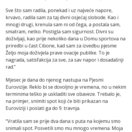
Sve što sam radila, ponekad i uz najveće napore,
krvavo, radila sam za taj divni osjećaj slobode. Kao i
mnogi drugi, krenula sam ni od čega, a postala sam,
smatram, netko. Postigla sam sigurnost. Divni su
doživljaji, kao prije nekoliko dana u Domu sportova na
priredbi u čast Cibone, kad sam za izvedbu pjesme
Željo moja doživjela prave ovacije publike. To je
nagrada, satisfakcija za sve, za sav napor i dosadašnji
rad.”
Mjesec je dana do njenog nastupa na Pjesmi
Eurovizije. Reklo bi se dovoljno je vremena, no u nekim
terminima teško je uskladiti sve obaveze. Trebalo je,
na primjer, snimiti spot koji će biti prikazan na
Euroviziji i poslati ga do 9. travnja.
“Vratila sam se prije dva dana s puta na kojemu smo
snimali spot. Posvetili smo mu mnogo vremena. Moja