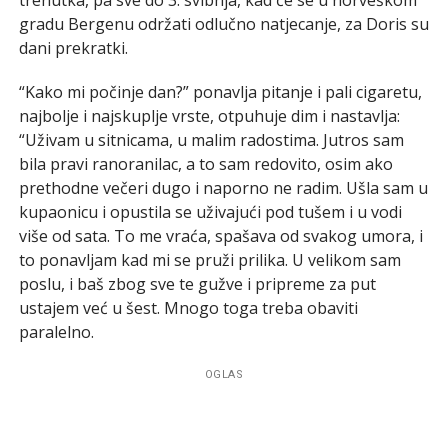
gradu Bergenu održati odlučno natjecanje, za Doris su
dani prekratki.
“Kako mi počinje dan?” ponavlja pitanje i pali cigaretu,
najbolje i najskuplje vrste, otpuhuje dim i nastavlja:
“Uživam u sitnicama, u malim radostima. Jutros sam
bila pravi ranoranilac, a to sam redovito, osim ako
prethodne večeri dugo i naporno ne radim. Ušla sam u
kupaonicu i opustila se uživajući pod tušem i u vodi
više od sata. To me vraća, spašava od svakog umora, i
to ponavljam kad mi se pruži prilika. U velikom sam
poslu, i baš zbog sve te gužve i pripreme za put
ustajem već u šest. Mnogo toga treba obaviti
paralelno.
OGLAS