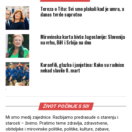
Tereza o Titu: Svi smo plakali kad je umro, a
danas tvrde suprotno
Mirovinska karta bivše Jugoslavije: Slovenija
na vrhu, BiH i Srbija na dnu
Karanfili, glazba i janjetina: Kako su radnice
nekad slavile 8. mart
.
ŽIVOT POČINJE S 50!
Mi smo medij zajednice. Razbijamo predrasude o starenju i
starosti – živimo. Pratimo teme zdravlja, zdravstvene,
obiteljske i mirovinske politike, politike, kulture, zabave,