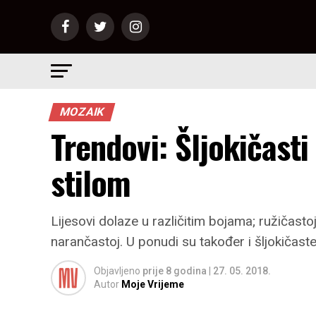
MOZAIK
Trendovi: Šljokičasti
stilom
Lijesovi dolaze u različitim bojama; ružičastoj,
narančastoj. U ponudi su također i šljokičast
Objavljeno
prije 8 godina
|
27. 05. 2018.
Autor
Moje Vrijeme