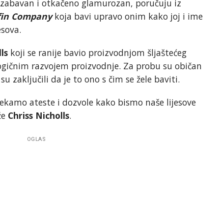
i zabavan i otkačeno glamurozan, poručuju iz
ffin Company
koja bavi upravo onim kako joj i ime
esova.
ls
koji se ranije bavio proizvodnjom šljaštećeg
 logičnim razvojem proizvodnje. Za probu su običan
su zaključili da je to ono s čim se žele baviti.
 čekamo ateste i dozvole kako bismo naše lijesove
že
Chriss Nicholls
.
OGLAS