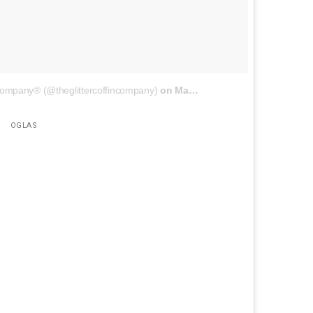
 Company®️ (@theglittercoffincompany)
on
May 16, 2018 at 10:55am PDT
OGLAS