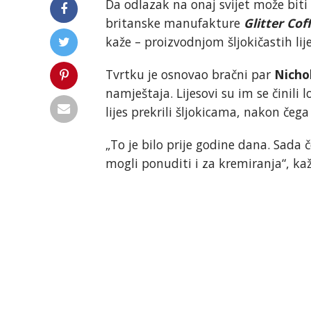
Da odlazak na onaj svijet može bit
britanske manufakture
Glitter Co
kaže – proizvodnjom šljokičastih lij
Tvrtku je osnovao bračni par
Nichol
namještaja. Lijesovi su im se činili
lijes prekrili šljokicama, nakon čega 
„To je bilo prije godine dana. Sada
mogli ponuditi i za kremiranja“, ka